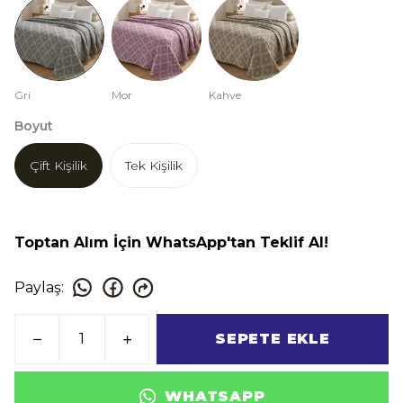
Gri
Mor
Kahve
Boyut
Çift Kişilik
Tek Kişilik
Toptan Alım İçin WhatsApp'tan Teklif Al!
Paylaş
:
SEPETE EKLE
WHATSAPP