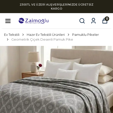
2300TL VE ÜZERİ ALIŞVERİŞLERİNİZDE ÜCRETSİZ
KARGO
0
Ev Tekstili
Hazır Ev Tekstili Ürünleri
Pamuklu Pikeler
Geometrik Çiçek Desenli Pamuk Pike