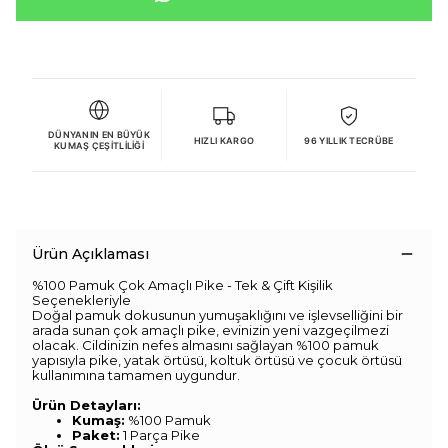
DÜNYANIN EN BÜYÜK
HIZLI KARGO
96 YILLIK TECRÜBE
KUMAŞ ÇEŞITLILIĞI
Ürün Açıklaması
%100 Pamuk Çok Amaçlı Pike - Tek & Çift Kişilik
Seçenekleriyle
Doğal pamuk dokusunun yumuşaklığını ve işlevselliğini bir
arada sunan çok amaçlı pike, evinizin yeni vazgeçilmezi
olacak. Cildinizin nefes almasını sağlayan %100 pamuk
yapısıyla pike, yatak örtüsü, koltuk örtüsü ve çocuk örtüsü
kullanımına tamamen uygundur.
Ürün Detayları:
Kumaş:
%100 Pamuk
Paket:
1 Parça Pike