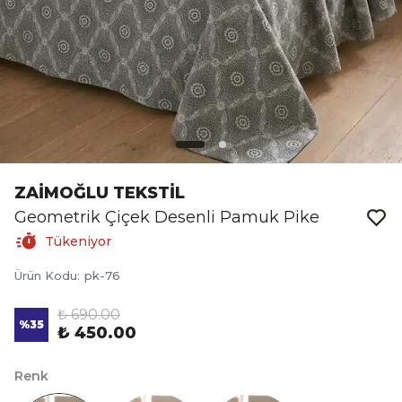
ZAİMOĞLU TEKSTİL
Geometrik Çiçek Desenli Pamuk Pike
Tükeniyor
Ürün Kodu
:
pk-76
₺ 690.00
%
35
₺ 450.00
Renk