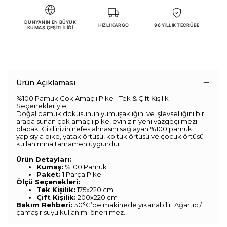
DÜNYANIN EN BÜYÜK
HIZLI KARGO
96 YILLIK TECRÜBE
KUMAŞ ÇEŞITLILIĞI
Ürün Açıklaması
%100 Pamuk Çok Amaçlı Pike - Tek & Çift Kişilik
Seçenekleriyle
Doğal pamuk dokusunun yumuşaklığını ve işlevselliğini bir
arada sunan çok amaçlı pike, evinizin yeni vazgeçilmezi
olacak. Cildinizin nefes almasını sağlayan %100 pamuk
yapısıyla pike, yatak örtüsü, koltuk örtüsü ve çocuk örtüsü
kullanımına tamamen uygundur.
Ürün Detayları:
Kumaş:
%100 Pamuk
Paket:
1 Parça Pike
Ölçü Seçenekleri:
Tek Kişilik:
175x220 cm
Çift Kişilik:
200x220 cm
Bakım Rehberi:
30°C’de makinede yıkanabilir. Ağartıcı/
çamaşır suyu kullanımı önerilmez.