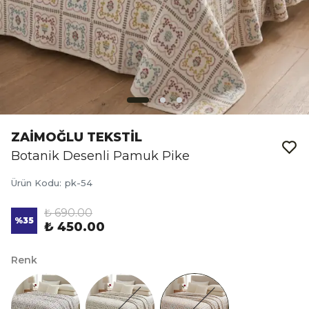
ZAİMOĞLU TEKSTİL
Botanik Desenli Pamuk Pike
Ürün Kodu
:
pk-54
₺ 690.00
%
35
₺ 450.00
Renk