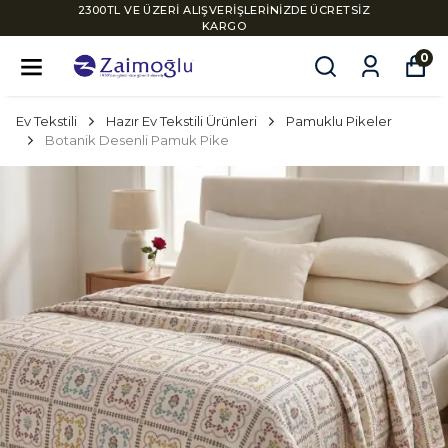
2300TL VE ÜZERİ ALIŞVERİŞLERİNİZDE ÜCRETSİZ
KARGO
0
Ev Tekstili
Hazır Ev Tekstili Ürünleri
Pamuklu Pikeler
Botanik Desenli Pamuk Pike