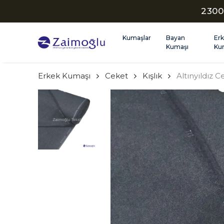
2300
Kumaşlar
Bayan
Er
Kumaşı
Ku
Erkek Kumaşı
Ceket
Kışlık
Altınyıldız 