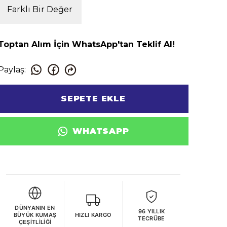
Farklı Bir Değer
Toptan Alım İçin WhatsApp'tan Teklif Al!
Paylaş
:
SEPETE EKLE
WHATSAPP
DÜNYANIN EN
96 YILLIK
BÜYÜK KUMAŞ
HIZLI KARGO
TECRÜBE
ÇEŞITLILIĞI