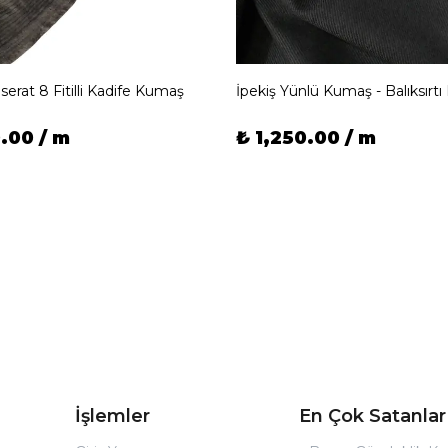
serat 8 Fitilli Kadife Kumaş
İpekiş Yünlü Kumaş - Balıksırt
.00 / m
₺ 1,250.00 / m
İşlemler
En Çok Satanlar