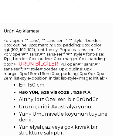
Ürün Açıklaması
<div open="" sans",="" sans-serif;"="" style="border:
0px; outline: 0px; margin: 0px; padding: 0px; color:
rgb(102, 102, 102); font-family: Poppins, sans-serif;">
<div open="" sans",="" sans-serif;"="" style="font-size:
12pt; border: 0px; outline: 0px; margin: 0px; padding:
ÜRÜN BİLGİLERİ
0px;">
<ul open="" sans",=""
sans-serif;"="" style="border: 0px; outline: 0px;
margin: 0px 1.5em 1.5em 0px; padding: 0px 0px 0px
2em; list-style-position: initial; list-style-image: initial;">
En: 150 cm.
%50 YÜN, %25 VİSKOZE ,
%25 P.A
Altınyıldız Özel seri bir üründür
Ürün içeriği: Avustralya yünü.
Yün= Umumivetle koyunun tüyüne
denir.
Yün elyafı, az veya çok kıvrak bir
strüktüre sahiptir.