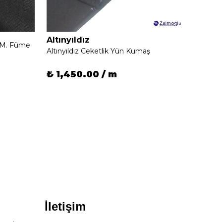
Altınyıldız
ı M. Füme
Altınyıldız Ceketlik Yün Kumaş
₺ 1,
₺ 1,450.00 / m
İletişim