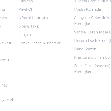
Giriş Yap
⭐Bossa Gömleklik Ku
rmu
Kayıt Ol
Poplin Kumaşlar
̧mesi
Şifremi Unuttum
Altınyıldız Ceketlik Yü
Kumaşlar
ı
Sipariş Takip
Şantuk Keten Masa 
İletişim
Desenli Duck Kumaşl
litikası
Banka Hesap Numaraları
Flanel Pazen
ı
İthal Lanificio Tamboli
 Formu
Black Out (Karartma)
Kumaşları
 Onayı
nayı Metni