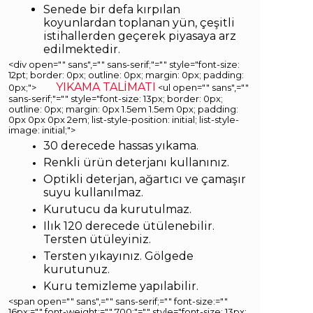
Senede bir defa kırpılan
koyunlardan toplanan yün, çeşitli
istihallerden geçerek piyasaya arz
edilmektedir.
<div open="" sans",="" sans-serif;"="" style="font-size:
12pt; border: 0px; outline: 0px; margin: 0px; padding:
YIKAMA TALİMATI
0px;">
<ul open="" sans",=""
sans-serif;"="" style="font-size: 13px; border: 0px;
outline: 0px; margin: 0px 1.5em 1.5em 0px; padding:
0px 0px 0px 2em; list-style-position: initial; list-style-
image: initial;">
30 derecede hassas yıkama.
Renkli ürün deterjanı kullanınız.
Optikli deterjan, ağartıcı ve çamaşır
suyu kullanılmaz.
Kurutucu da kurutulmaz.
Ilık 120 derecede ütülenebilir.
Tersten ütüleyiniz.
Tersten yıkayınız. Gölgede
kurutunuz.
Kuru temizleme yapılabilir.
<span open="" sans",="" sans-serif;="" font-size:=""
16px;="" font-weight:="" 700;"="" style="font-size: 13px;