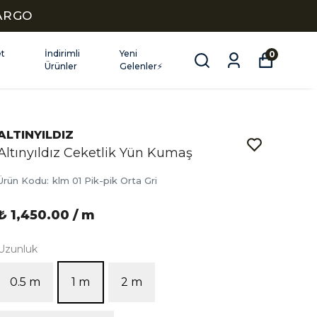
KARGO
et
İndirimli
Yeni
0
Ürünler
Gelenler⚡
ALTINYILDIZ
Altınyıldız Ceketlik Yün Kumaş
Ürün Kodu
:
klm 01 Pik-pik Orta Gri
₺ 1,450.00 / m
Uzunluk
0.5 m
1 m
2 m