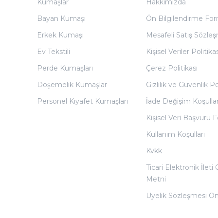
Kumaşlar
Hakkımızda
Bayan Kumaşı
Ön Bilgilendirme Fo
Erkek Kumaşı
Mesafeli Satış Sözles
Ev Tekstili
Kişisel Veriler Politikas
Perde Kumaşları
Çerez Politikası
Döşemelik Kumaşlar
Gizlilik ve Güvenlik Po
Personel Kıyafet Kumaşları
İade Değişim Koşullar
Kişisel Veri Başvuru
Kullanım Koşulları
Kvkk
Ticari Elektronik İleti
Metni
Üyelik Sözleşmesi O