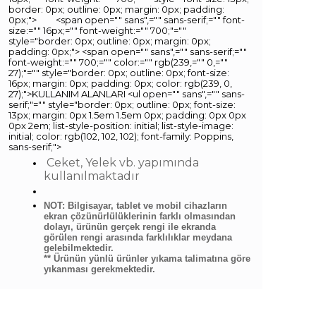
border: 0px; outline: 0px; margin: 0px; padding:
0px;">
<span open="" sans",="" sans-serif;="" font-
size:="" 16px;="" font-weight:="" 700;"=""
style="border: 0px; outline: 0px; margin: 0px;
padding: 0px;">
<span open="" sans",="" sans-serif;=""
font-weight:="" 700;="" color:="" rgb(239,="" 0,=""
27);"="" style="border: 0px; outline: 0px; font-size:
16px; margin: 0px; padding: 0px; color: rgb(239, 0,
27);">KULLANIM ALANLARI
<ul open="" sans",="" sans-
serif;"="" style="border: 0px; outline: 0px; font-size:
13px; margin: 0px 1.5em 1.5em 0px; padding: 0px 0px
0px 2em; list-style-position: initial; list-style-image:
initial; color: rgb(102, 102, 102); font-family: Poppins,
sans-serif;">
Ceket, Yelek vb. yapımında
kullanılmaktadır
NOT: Bilgisayar, tablet ve mobil cihazların
ekran çözünürlülüklerinin farklı olmasından
dolayı, ürünün gerçek rengi ile ekranda
görülen rengi arasında farklılıklar meydana
gelebilmektedir.
** Ürünün yünlü ürünler yıkama talimatına göre
yıkanması gerekmektedir.