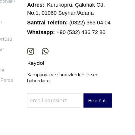
ponlar⭐
Adres:
Kuruköprü, Çakmak Cd.
No:1, 01060 Seyhan/Adana
n
Santral Telefon:
(0322) 363 04 04
Whatsapp:
+90 (532) 436 72 80
Örtüsü
ar
Kaydol
ni
Kampanya ve sürprizlerden ilk sen
 Perde
haberdar ol
Bize Katıl