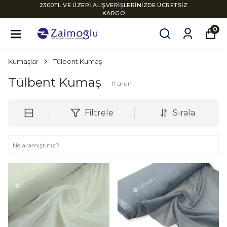
2300TL VE ÜZERİ ALIŞVERİŞLERİNİZDE ÜCRETSİZ
KARGO
0
Kumaşlar
Tülbent Kumaş
Tülbent Kumaş
11
ürün
Filtrele
Sırala