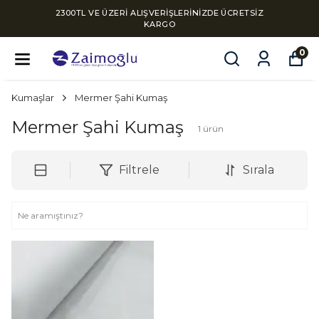
2300TL VE ÜZERİ ALIŞVERİŞLERİNİZDE ÜCRETSİZ
KARGO
0
Kumaşlar
Mermer Şahi Kumaş
Mermer Şahi Kumaş
1
ürün
Filtrele
Sırala