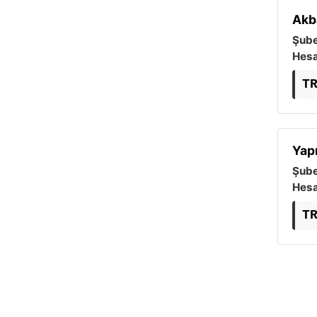
Akb
Şube
Hesa
T
Yap
Şube
Hesa
T