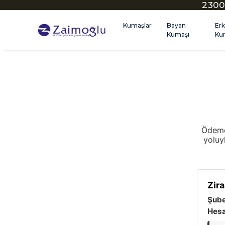
2300
Kumaşlar
Bayan
Er
Kumaşı
Ku
Ödeme
yoluy
Zir
Şube
Hesa