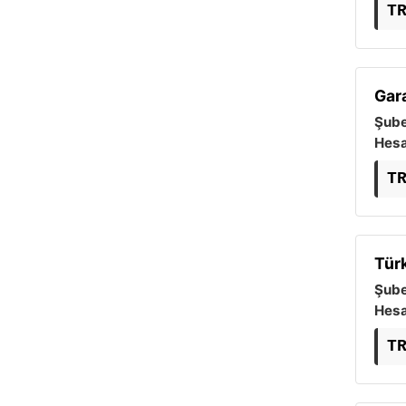
T
Gar
Şube
Hesa
T
Türk
Şube
Hesa
T