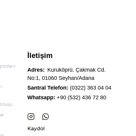
İletişim
ponlar⭐
Adres:
Kuruköprü, Çakmak Cd.
No:1, 01060 Seyhan/Adana
n
Santral Telefon:
(0322) 363 04 04
Whatsapp:
+90 (532) 436 72 80
Örtüsü
ar
Kaydol
ni