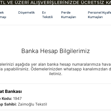
TL VE ÜZERİ ALIŞVERİŞLERİNİZDE ÜCRETSİZ 
kek
Döşemelik
Ev
Perde
Personel Kıyaf
maşı
Tekstili
Kumaşları
Kumaşları
Banka Hesap Bilgilerimiz
lerinizi aşağıda yer alan banka hesap numaralarımıza hava
la yapabilirsiniz. Ödemelerinizden whatsapp kanalımızdan 
iletiniz.
aat Bankası
 Kodu:
1947
p Sahibi:
Zaimoğlu Tekstil