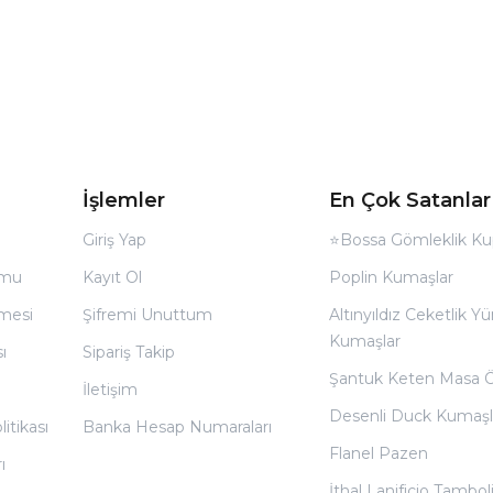
İşlemler
En Çok Satanlar
Giriş Yap
⭐Bossa Gömleklik Ku
rmu
Kayıt Ol
Poplin Kumaşlar
̧mesi
Şifremi Unuttum
Altınyıldız Ceketlik Yü
Kumaşlar
ı
Sipariş Takip
Şantuk Keten Masa 
İletişim
Desenli Duck Kumaşl
litikası
Banka Hesap Numaraları
Flanel Pazen
ı
İthal Lanificio Tamboli