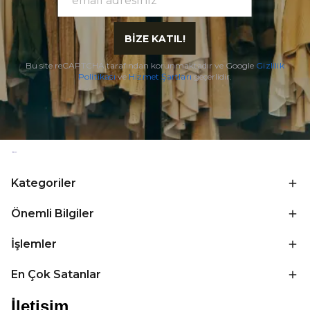
BİZE KATIL!
Bu site reCAPTCHA tarafından korunmaktadır ve Google
Gizlilik
Politikası
ve
Hizmet Şartları
geçerlidir.
Kategoriler
Önemli Bilgiler
İşlemler
En Çok Satanlar
İletişim