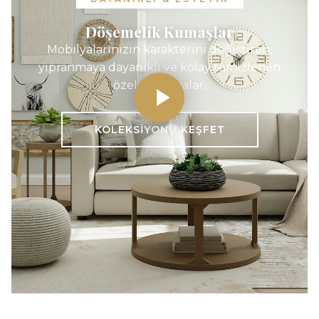
Döşemelik Kumaşlar
Mobilyalarınızın karakterini değiştiren,
yıpranmaya dayanıklı ve kolay temizlenen
özel dokumalar.
KOLEKSIYONU KEŞFET