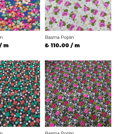
in
Basma Poplin
/ m
₺ 110.00 / m
in
Basma Poplin