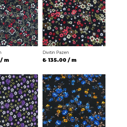
n
Divitin Pazen
 / m
₺ 135.00 / m