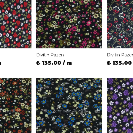
Divitin Pazen
Divitin Paze
m
₺ 135.00 / m
₺ 135.00