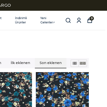
KARGO
et
İndirimli
Yeni
0
Ürünler
Gelenler⚡
n
İlk eklenen
Son eklenen