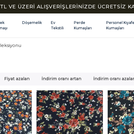
TL VE ÜZERİ ALIŞVERİŞLERİNİZDE ÜCRETSİZ 
kek
Döşemelik
Ev
Perde
Personel Kıyaf
maşı
Tekstili
Kumaşları
Kumaşları
leksiyonu
Fiyat azalan
İndirim oranı artan
İndirim oranı azala