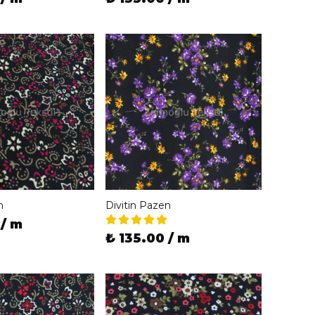
n
Divitin Pazen
 / m
₺ 135.00 / m