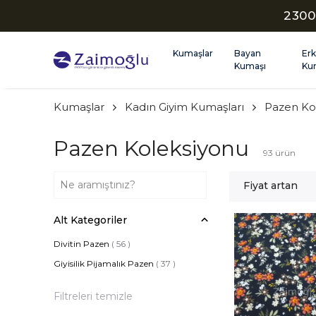
2300
Kumaşlar
Bayan
Er
Kumaşı
Ku
Kumaşlar
Kadın Giyim Kumaşları
Pazen Ko
Pazen Koleksiyonu
93
ürün
Fiyat artan
Alt Kategoriler
Divitin Pazen
(
56
)
Giyisilik Pijamalık Pazen
(
37
)
Filtreleri temizle