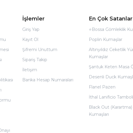
İşlemler
En Çok Satanlar
Giriş Yap
⭐Bossa Gömleklik Ku
rmu
Kayıt Ol
Poplin Kumaşlar
̧mesi
Şifremi Unuttum
Altınyıldız Ceketlik Yü
Kumaşlar
ı
Sipariş Takip
Şantuk Keten Masa 
İletişim
Desenli Duck Kumaşl
litikası
Banka Hesap Numaraları
Flanel Pazen
ı
İthal Lanificio Tamboli
 Formu
Black Out (Karartma)
Kumaşları
 Onayı