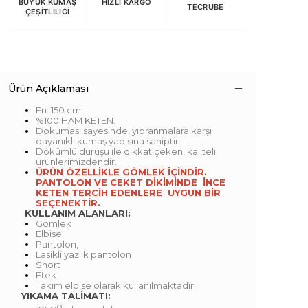
BÜYÜK KUMAŞ
HIZLI KARGO
TECRÜBE
ÇEŞITLILIĞI
Ürün Açıklaması
En: 150 cm.
%100 HAM KETEN.
Dokuması sayesinde, yıpranmalara karşı
dayanıklı kumaş yapısına sahiptir.
Dökümlü duruşu ile dikkat çeken, kaliteli
ürünlerimizdendir.
ÜRÜN ÖZELLİKLE GÖMLEK İÇİNDİR.
PANTOLON VE CEKET DİKİMİNDE İNCE
KETEN TERCİH EDENLERE UYGUN BİR
SEÇENEKTİR.
KULLANIM ALANLARI:
Gömlek
Elbise
Pantolon,
Lasikli yazlık pantolon
Short
Etek
Takım elbise olarak kullanılmaktadır.
YIKAMA TALİMATI:
o