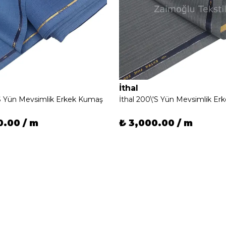
İthal
'S Yün Mevsimlik Erkek Kumaş
İthal 200\'S Yün Mevsimlik E
0.00 / m
₺ 3,000.00 / m