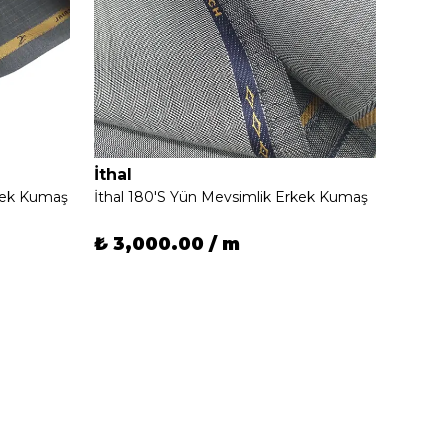
İthal
İthal
rkek Kumaş
İthal 180'S Yün Mevsimlik Erkek Kumaş
İthal 
₺ 3,000.00 / m
₺ 3,