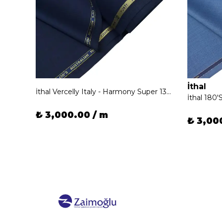
İthal
İthal Vercelly Italy - Harmony Super 130's Mevsimlik Kumaş
İthal 180
₺ 3,000.00 / m
₺ 3,00