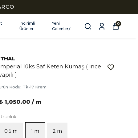
KARGO
et
İndirimli
Yeni
0
Ürünler
Gelenler⚡
İTHAL
İmperial lüks Saf Keten Kumaş ( ince
yapılı )
Ürün Kodu
:
Tk-17 Krem
₺ 1,050.00 / m
Uzunluk
0.5 m
1 m
2 m