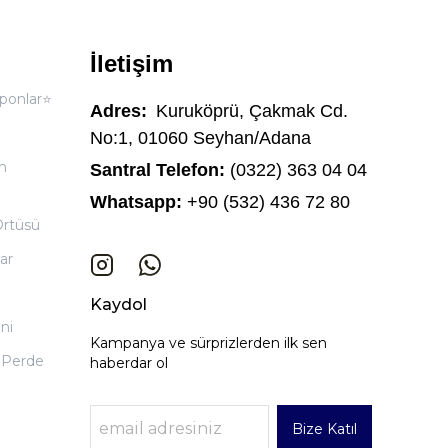
İletişim
ponlar⭐
Adres:
Kuruköprü, Çakmak Cd.
No:1, 01060 Seyhan/Adana
n
Santral Telefon:
(0322) 363 04 04
Whatsapp:
+90 (532) 436 72 80
Örtüsü
ar
Kaydol
ni
Kampanya ve sürprizlerden ilk sen
 Perde
haberdar ol
Bize Katıl