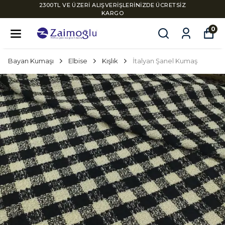
2300TL VE ÜZERİ ALIŞVERİŞLERİNİZDE ÜCRETSİZ
KARGO
0
Bayan Kumaşı
Elbise
Kışlık
İtalyan Şanel Kumaş