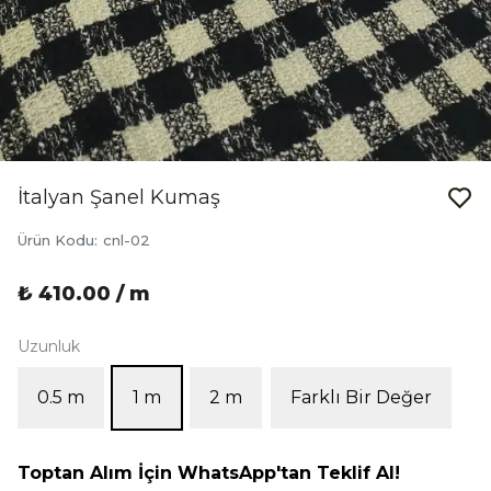
İtalyan Şanel Kumaş
Ürün Kodu
:
cnl-02
₺ 410.00 / m
Uzunluk
0.5 m
1 m
2 m
Farklı Bir Değer
Toptan Alım İçin WhatsApp'tan Teklif Al!