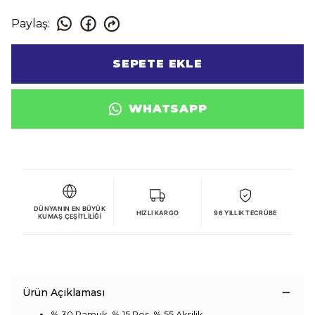
Paylaş
:
SEPETE EKLE
WHATSAPP
DÜNYANIN EN BÜYÜK
HIZLI KARGO
96 YILLIK TECRÜBE
KUMAŞ ÇEŞITLILIĞI
Ürün Açıklaması
% 30 Pamuk, % 15 Pes, % 55 Akrilik