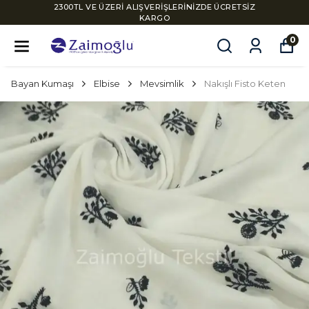
2300TL VE ÜZERİ ALIŞVERİŞLERİNİZDE ÜCRETSİZ
KARGO
0
Bayan Kumaşı
Elbise
Mevsimlik
Nakışlı Fisto Keten