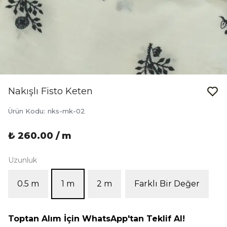
Nakışlı Fisto Keten
Ürün Kodu
:
nks-mk-02
₺ 260.00 / m
Uzunluk
0.5 m
1 m
2 m
Farklı Bir Değer
Toptan Alım İçin WhatsApp'tan Teklif Al!