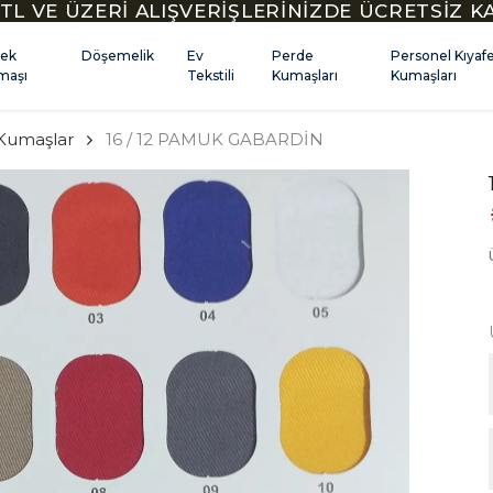
TL VE ÜZERİ ALIŞVERİŞLERİNİZDE ÜCRETSİZ 
kek
Döşemelik
Ev
Perde
Personel Kıyaf
maşı
Tekstili
Kumaşları
Kumaşları
Kumaşlar
16 / 12 PAMUK GABARDİN