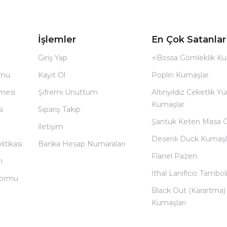
İşlemler
En Çok Satanlar
Giriş Yap
⭐Bossa Gömleklik Ku
rmu
Kayıt Ol
Poplin Kumaşlar
̧mesi
Şifremi Unuttum
Altınyıldız Ceketlik Yü
Kumaşlar
ı
Sipariş Takip
Şantuk Keten Masa 
İletişim
Desenli Duck Kumaşl
litikası
Banka Hesap Numaraları
Flanel Pazen
ı
İthal Lanificio Tamboli
 Formu
Black Out (Karartma)
Kumaşları