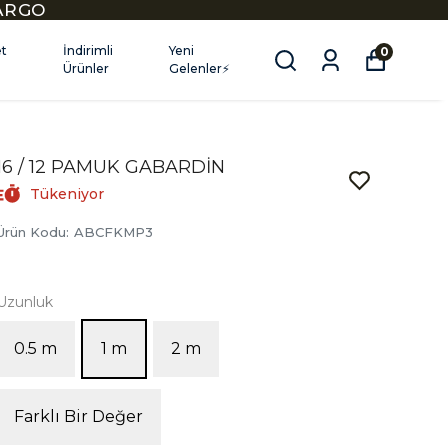
KARGO
et
İndirimli
Yeni
0
Ürünler
Gelenler⚡
16 / 12 PAMUK GABARDİN
Tükeniyor
Ürün Kodu
:
ABCFKMP3
Uzunluk
0.5 m
1 m
2 m
Farklı Bir Değer