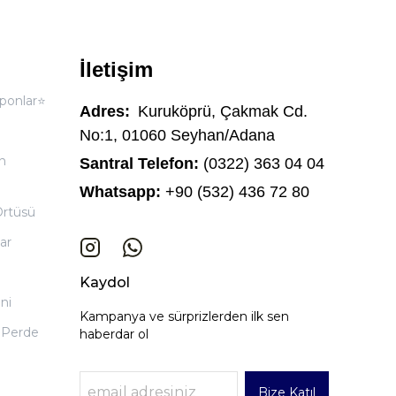
İletişim
ponlar⭐
Adres:
Kuruköprü, Çakmak Cd.
No:1, 01060 Seyhan/Adana
n
Santral Telefon:
(0322) 363 04 04
Whatsapp:
+90 (532) 436 72 80
Örtüsü
ar
Kaydol
ni
Kampanya ve sürprizlerden ilk sen
 Perde
haberdar ol
Bize Katıl