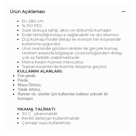
Ürün Açıklaması
En: 280 cm.
% 100 PES.
Süet dokuya sahip, akıcı ve dökümlü kumaştır.
Evde temizliği kolayca sağlanabilir ve ütü istemez.
Düz kumaş model detayı ile evinizin her köşesinde
kullanıma uygundur.
Ürün resminde görülen renkler ile gerçek kumaş
renkleri arasında bilgisayar çözünürlüğünden dolayı
çok az farklılık olabilmektedir.
Metre kesim hizmeti mevcuttur.
Toptan kesimlerde bizimle iletişime geçiniz.
KULLANIM ALANLARI:
Fon perde,
Perde,
Masa Örtüsü,
Yatak örtüsü,
Runner vb, ürünler için kullanılan kalitesi yüksek bir
kumaştır.
YIKAMA TALİMATI
o
30 C
yıkanmalıdır.
Renkli deterjan kullanılmalıdır.
Çamaşır suyu kullanılmaz.