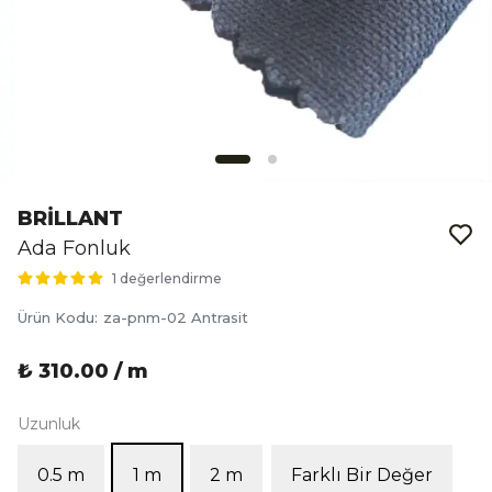
BRİLLANT
Ada Fonluk
1 değerlendirme
Ürün Kodu
:
za-pnm-02 Antrasit
₺ 310.00 / m
Uzunluk
0.5 m
1 m
2 m
Farklı Bir Değer