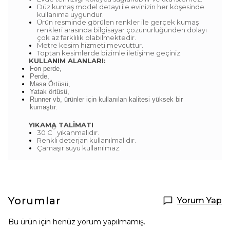
Düz kumaş model detayı ile evinizin her köşesinde
kullanıma uygundur.
Ürün resminde görülen renkler ile gerçek kumaş
renkleri arasında bilgisayar çözünürlüğünden dolayı
çok az farklılık olabilmektedir.
Metre kesim hizmeti mevcuttur.
Toptan kesimlerde bizimle iletişime geçiniz.
KULLANIM ALANLARI:
Fon perde,
Perde,
Masa Örtüsü,
Yatak örtüsü,
Runner vb, ürünler için kullanılan kalitesi yüksek bir
kumaştır.
YIKAMA TALİMATI
o
30 C
yıkanmalıdır.
Renkli deterjan kullanılmalıdır.
Çamaşır suyu kullanılmaz.
Yorumlar
Yorum Yap
Bu ürün için henüz yorum yapılmamış.