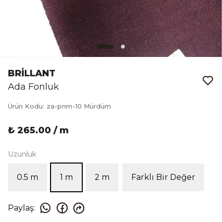
BRİLLANT
Ada Fonluk
Ürün Kodu
:
za-pnm-10 Mürdüm
₺ 265.00 / m
Uzunluk
0.5 m
1 m
2 m
Farklı Bir Değer
Paylaş
: