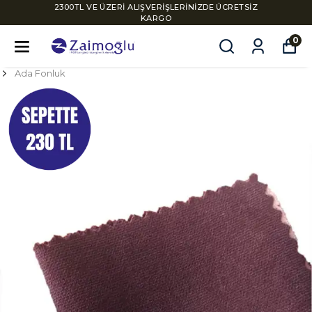
2300TL VE ÜZERİ ALIŞVERİŞLERİNİZDE ÜCRETSİZ
KARGO
0
Ada Fonluk