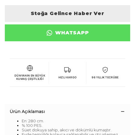
Stoğa Gelince Haber Ver
WHATSAPP
DÜNYANIN EN BÜYÜK
HIZLI KARGO
96 YILLIK TECRÜBE
KUMAŞ ÇEŞITLILIĞI
Ürün Açıklaması
En: 280 cm.
% 100 PES.
Süet dokuya sahip, akıcı ve dökümlü kumaştır.
Evde temizliği kolayca sağlanabilir ve ütü istemez.