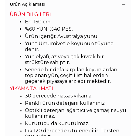
Ürün Açıklaması
ÜRÜN BİLGİLERİ
En: 150 cm.
%60 YÜN, %40 PES,
Ürün içeriği: Avustralya yünü.
Yün= Umumivetle koyunun tüyüne
denir.
Yün elyafı, az veya çok kıvrak bir
strüktüre sahiptir.
Senede bir defa kırpılan koyunlardan
toplanan yün, çeşitli istihallerden
geçerek piyasaya arz edilmektedir.
YIKAMA TALİMATI
30 derecede hassas yıkama.
Renkli ürün deterjanı kullanınız.
Optikli deterjan, ağartıcı ve çamaşır suyu
kullanılmaz.
Kurutucu da kurutulmaz.
Ilık 120 derecede ütülenebilir. Tersten