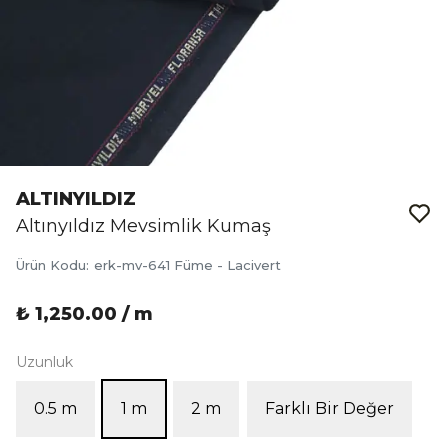
ALTINYILDIZ
Altınyıldız Mevsimlik Kumaş
Ürün Kodu
:
erk-mv-641 Füme - Lacivert
₺ 1,250.00 / m
Uzunluk
0.5 m
1 m
2 m
Farklı Bir Değer