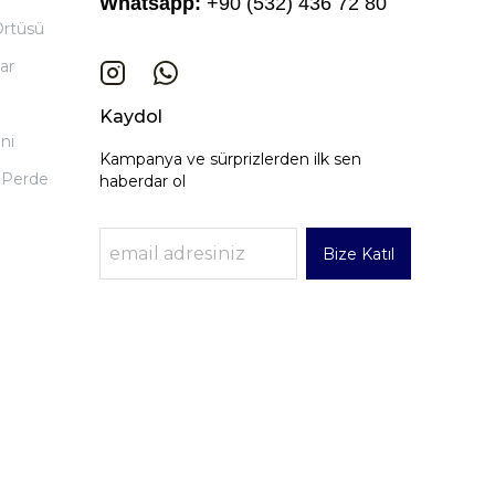
Whatsapp:
+90 (532) 436 72 80
Örtüsü
ar
Kaydol
ni
Kampanya ve sürprizlerden ilk sen
 Perde
haberdar ol
Bize Katıl