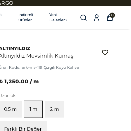
KARGO
et
İndirimli
Yeni
0
Ürünler
Gelenler⚡
ALTINYILDIZ
Altınyıldız Mevsimlik Kumaş
Ürün Kodu
:
erk-mv-119 Çizgili Koyu Kahve
₺ 1,250.00 / m
Uzunluk
0.5 m
1 m
2 m
Farklı Bir Değer