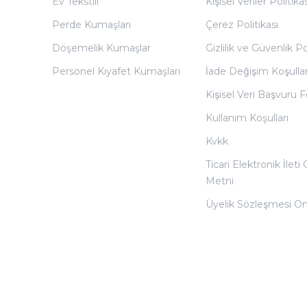
Ev Tekstili
Kişisel Veriler Politikas
Perde Kumaşları
Çerez Politikası
Döşemelik Kumaşlar
Gizlilik ve Güvenlik Po
Personel Kıyafet Kumaşları
İade Değişim Koşullar
Kişisel Veri Başvuru
Kullanım Koşulları
Kvkk
Ticari Elektronik İleti
Metni
Üyelik Sözleşmesi O