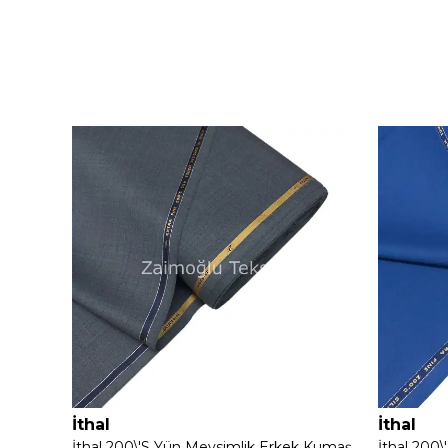
İthal
İthal
 Kumaş
İthal 200\'S Yün Mevsimlik Erkek Kumaş
İthal 200