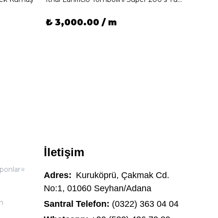
₺ 3,000.00 / m
₺ 3,
İletişim
ponlar⭐
Adres:
Kuruköprü, Çakmak Cd.
No:1, 01060 Seyhan/Adana
n
Santral Telefon:
(0322) 363 04 04