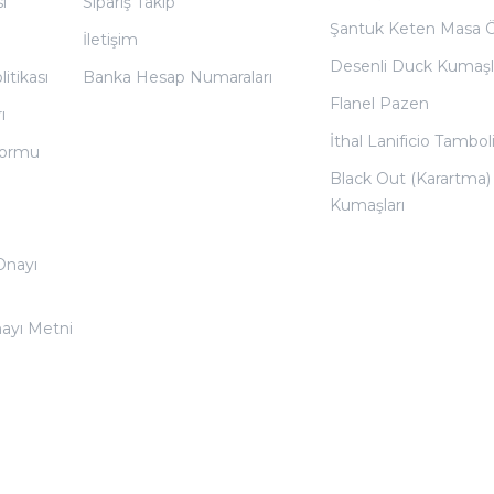
ı
Sipariş Takip
Şantuk Keten Masa 
İletişim
Desenli Duck Kumaşl
litikası
Banka Hesap Numaraları
Flanel Pazen
ı
İthal Lanificio Tamboli
 Formu
Black Out (Karartma)
Kumaşları
 Onayı
nayı Metni