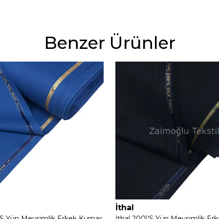
Benzer Ürünler
İthal
\'S Yün Mevsimlik Erkek Kumaş
İthal 200\'S Yün Mevsimlik E