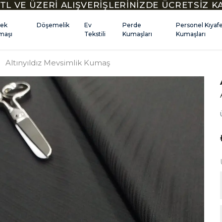
TL VE ÜZERİ ALIŞVERİŞLERİNİZDE ÜCRETSİZ 
kek
Döşemelik
Ev
Perde
Personel Kıyaf
maşı
Tekstili
Kumaşları
Kumaşları
Altınyıldız Mevsimlik Kumaş