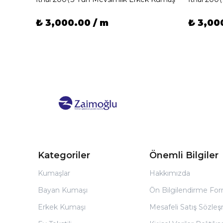
₺ 3,000.00 / m
₺ 3,00
Kategoriler
Önemli Bilgiler
Kumaşlar
Hakkımızda
Bayan Kumaşı
Ön Bilgilendirme Fo
Erkek Kumaşı
Mesafeli Satış Sözles