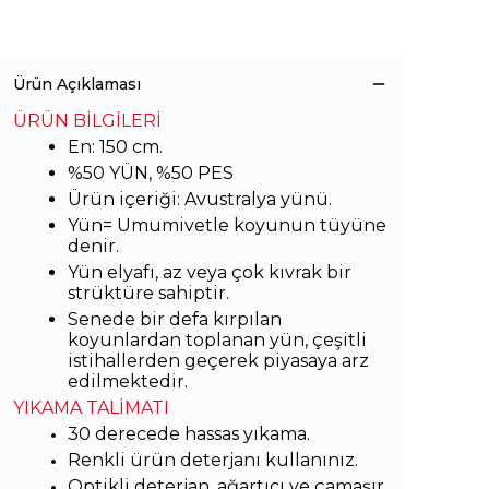
Ürün Açıklaması
ÜRÜN BİLGİLERİ
En: 150 cm.
%50 YÜN, %50 PES
Ürün içeriği: Avustralya yünü.
Yün= Umumivetle koyunun tüyüne
denir.
Yün elyafı, az veya çok kıvrak bir
strüktüre sahiptir.
Senede bir defa kırpılan
koyunlardan toplanan yün, çeşitli
istihallerden geçerek piyasaya arz
edilmektedir.
YIKAMA TALİMATI
30 derecede hassas yıkama.
Renkli ürün deterjanı kullanınız.
Optikli deterjan, ağartıcı ve çamaşır