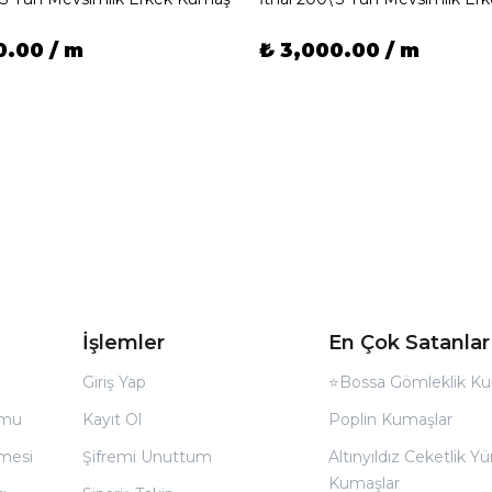
0.00 / m
₺ 3,000.00 / m
İşlemler
En Çok Satanlar
Giriş Yap
⭐Bossa Gömleklik Ku
rmu
Kayıt Ol
Poplin Kumaşlar
̧mesi
Şifremi Unuttum
Altınyıldız Ceketlik Yü
Kumaşlar