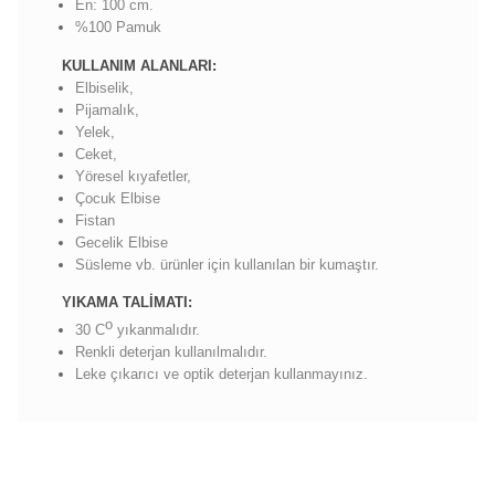
En: 100 cm.
%100 Pamuk
KULLANIM ALANLARI:
Elbiselik,
Pijamalık,
Yelek,
Ceket,
Yöresel kıyafetler,
Çocuk Elbise
Fistan
Gecelik Elbise
Süsleme vb. ürünler için kullanılan bir kumaştır.
YIKAMA TALİMATI:
o
30 C
yıkanmalıdır.
Renkli deterjan kullanılmalıdır.
Leke çıkarıcı ve optik deterjan kullanmayınız.