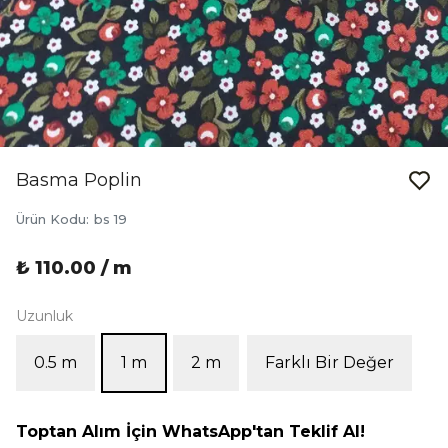
Basma Poplin
Ürün Kodu
:
bs 19
₺ 110.00 / m
Uzunluk
0.5 m
1 m
2 m
Farklı Bir Değer
Toptan Alım İçin WhatsApp'tan Teklif Al!