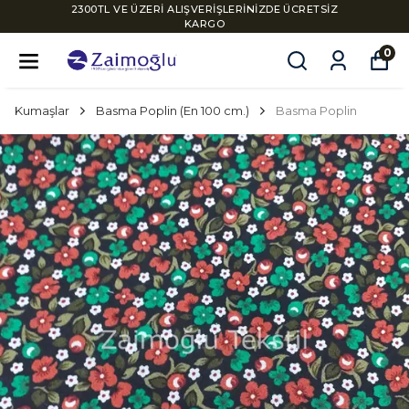
2300TL VE ÜZERİ ALIŞVERİŞLERİNİZDE ÜCRETSİZ
KARGO
0
Kumaşlar
Basma Poplin (En 100 cm.)
Basma Poplin