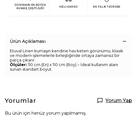
DÜNYANIN EN BÜYÜK
HIZLI KARGO
96 YILLIK TECRÜBE
KUMAŞ ÇEŞITLILIĞI
Ürün Açıklaması
Etuval Linen kumaşın kendine has keten görünümü, klasik
ve modern işlemelerle birleştiğinde ortaya zamansız bir
parça çıkarır.
Ölçüler:
110 cm (En) x 110 cm (Boy) – İdeal kullanım alanı
sunan standart boyut.
Yorumlar
Yorum Yap
Bu ürün için henüz yorum yapılmamış.