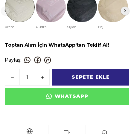
Krem
Pudra
Siyah
Bej
Toptan Alım İçin WhatsApp'tan Teklif Al!
Paylaş
:
SEPETE EKLE
WHATSAPP