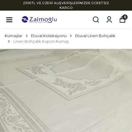
2300TL VE ÜZERİ ALIŞVERİŞLERİNİZDE ÜCRETSİZ
KARGO
0
Kumaşlar
Etuval Koleksiyonu
Etuval Linen Bohçalık
Linen Bohçalık Kupon Kumaş