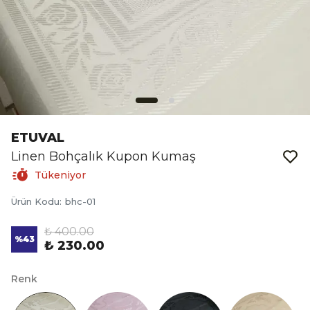
ETUVAL
Linen Bohçalık Kupon Kumaş
Tükeniyor
Ürün Kodu
:
bhc-01
₺ 400.00
%
43
₺ 230.00
Renk