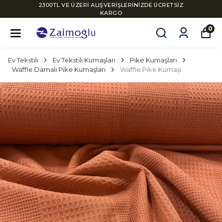
2300TL VE ÜZERİ ALIŞVERİŞLERİNİZDE ÜCRETSİZ
KARGO
0
Ev Tekstili
Ev Tekstili Kumaşları
Pike Kumaşları
Waffle Damalı Pike Kumaşları
Waffle Pike Kumaşı