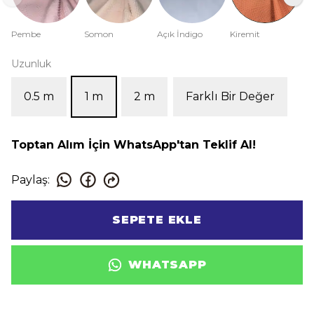
Pembe
Somon
Açık İndigo
Kiremit
Uzunluk
0.5 m
1 m
2 m
Farklı Bir Değer
Toptan Alım İçin WhatsApp'tan Teklif Al!
Paylaş
:
SEPETE EKLE
WHATSAPP