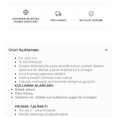
DÜNYANIN EN BÜYÜK
HIZLI KARGO
96 YILLIK TECRÜBE
KUMAŞ ÇEŞITLILIĞI
Ürün Açıklaması
En: 240 cm.
% 100 PAMUK.
Doğal dokularıyla yaza serinlik katan, petek desen
işlemesi ile dikkat çeken kaliteli bir kumaştır.
İnce kumaş yapısına sahiptir.
Metre kesim hizmeti mevcuttur.
Yüksek metrajlar için bizimle iletişime geçiniz.
KULLANIM ALANLARI:
Bebek pikesi,
Pike örtüsü,
Süsleme vb. ürünler için kullanıma uygun bir kumaştır.
YIKAMA TALİMATI
o
30-40 C
yıkanmalıdır.
Renkli deterjan kullanılmalıdır.