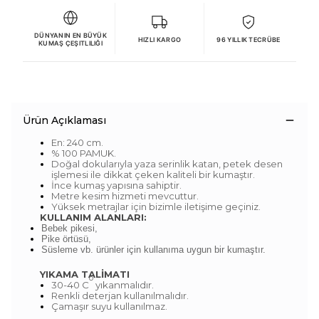
DÜNYANIN EN BÜYÜK
HIZLI KARGO
96 YILLIK TECRÜBE
KUMAŞ ÇEŞITLILIĞI
Ürün Açıklaması
En: 240 cm.
% 100 PAMUK.
Doğal dokularıyla yaza serinlik katan, petek desen
işlemesi ile dikkat çeken kaliteli bir kumaştır.
İnce kumaş yapısına sahiptir.
Metre kesim hizmeti mevcuttur.
Yüksek metrajlar için bizimle iletişime geçiniz.
KULLANIM ALANLARI:
Bebek pikesi,
Pike örtüsü,
Süsleme vb. ürünler için kullanıma uygun bir kumaştır.
YIKAMA TALİMATI
o
30-40 C
yıkanmalıdır.
Renkli deterjan kullanılmalıdır.
Çamaşır suyu kullanılmaz.