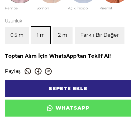
Pembe
Somon
Açık İndigo
Kiremit
Uzunluk
0.5 m
1 m
2 m
Farklı Bir Değer
Toptan Alım İçin WhatsApp'tan Teklif Al!
Paylaş
:
SEPETE EKLE
WHATSAPP