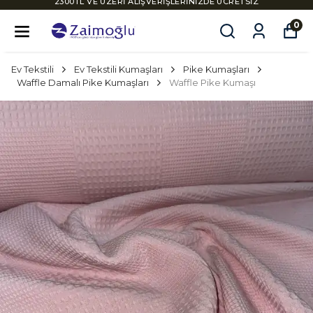
2300TL VE ÜZERİ ALIŞVERİŞLERİNİZDE ÜCRETSİZ
KARGO
0
Ev Tekstili
Ev Tekstili Kumaşları
Pike Kumaşları
Waffle Damalı Pike Kumaşları
Waffle Pike Kumaşı