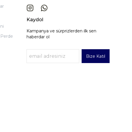
ar
Kaydol
ni
Kampanya ve sürprizlerden ilk sen
 Perde
haberdar ol
Bize Katıl