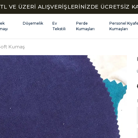
TL VE ÜZERİ ALIŞVERİŞLERİNİZDE ÜCRETSİZ 
kek
Döşemelik
Ev
Perde
Personel Kıyaf
maşı
Tekstili
Kumaşları
Kumaşları
Soft Kumaş