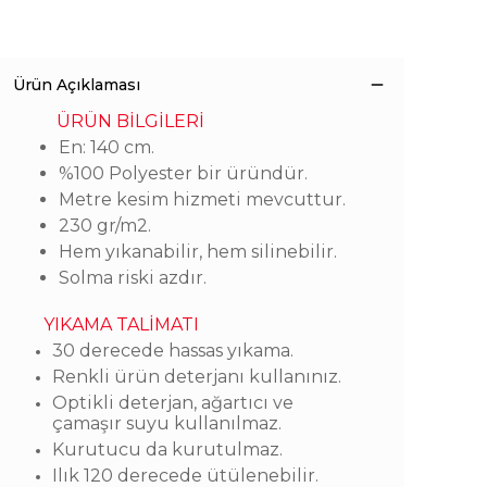
Ürün Açıklaması
ÜRÜN BİLGİLERİ
En: 140 cm.
%100 Polyester bir üründür.
Metre kesim hizmeti mevcuttur.
230 gr/m2.
Hem yıkanabilir, hem silinebilir.
Solma riski azdır.
YIKAMA TALİMATI
30 derecede hassas yıkama.
Renkli ürün deterjanı kullanınız.
Optikli deterjan, ağartıcı ve
çamaşır suyu kullanılmaz.
Kurutucu da kurutulmaz.
Ilık 120 derecede ütülenebilir.