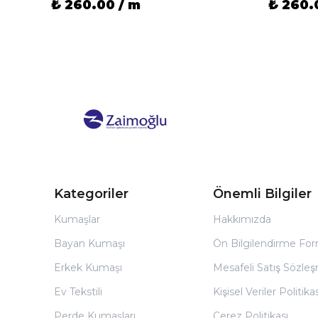
₺ 260.00 / m
₺ 260.
Kategoriler
Önemli Bilgiler
Kumaşlar
Hakkımızda
Bayan Kumaşı
Ön Bilgilendirme Fo
Erkek Kumaşı
Mesafeli Satış Sözles
Ev Tekstili
Kişisel Veriler Politikas
Perde Kumaşları
Çerez Politikası