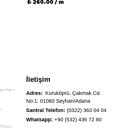
₺ 260.00 / m
₺ 26
İletişim
ponlar⭐
Adres:
Kuruköprü, Çakmak Cd.
No:1, 01060 Seyhan/Adana
n
Santral Telefon:
(0322) 363 04 04
Whatsapp:
+90 (532) 436 72 80
Örtüsü