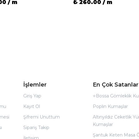
00 / m
₺ 260.00 / m
İşlemler
En Çok Satanlar
Giriş Yap
⭐Bossa Gömleklik Ku
rmu
Kayıt Ol
Poplin Kumaşlar
̧mesi
Şifremi Unuttum
Altınyıldız Ceketlik Yü
Kumaşlar
ı
Sipariş Takip
Şantuk Keten Masa 
İletişim