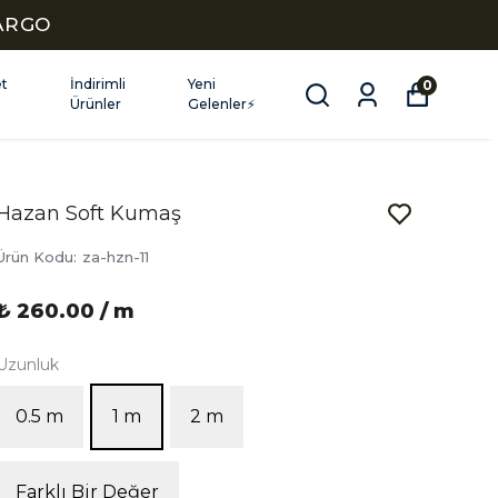
KARGO
et
İndirimli
Yeni
0
Ürünler
Gelenler⚡
Hazan Soft Kumaş
Ürün Kodu
:
za-hzn-11
₺ 260.00 / m
Uzunluk
0.5 m
1 m
2 m
Farklı Bir Değer