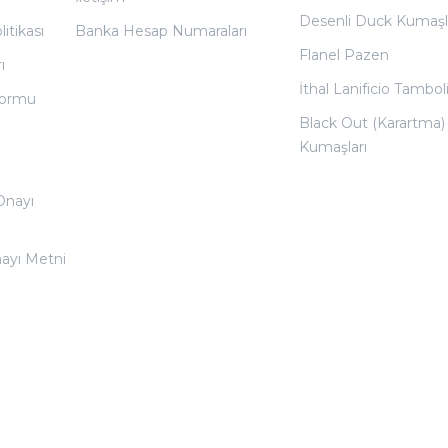
Desenli Duck Kumaşl
litikası
Banka Hesap Numaraları
Flanel Pazen
ı
İthal Lanificio Tamboli
 Formu
Black Out (Karartma)
Kumaşları
 Onayı
nayı Metni