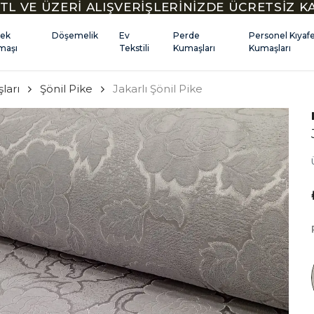
TL VE ÜZERİ ALIŞVERİŞLERİNİZDE ÜCRETSİZ 
kek
Döşemelik
Ev
Perde
Personel Kıyaf
maşı
Tekstili
Kumaşları
Kumaşları
ları
Şönil Pike
Jakarlı Şönil Pike