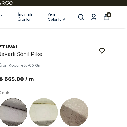
KARGO
et
İndirimli
Yeni
0
Ürünler
Gelenler⚡
ETUVAL
Jakarlı Şönil Pike
Ürün Kodu
:
etu-05 Gri
₺ 665.00 / m
Renk