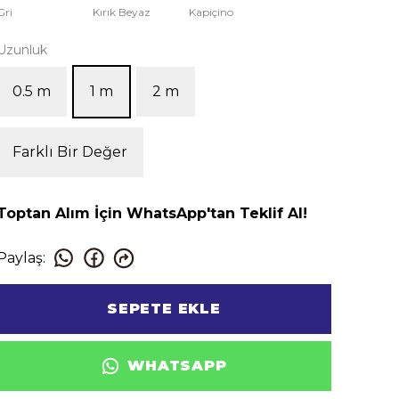
Gri
Kırık Beyaz
Kapiçino
Uzunluk
0.5 m
1 m
2 m
Farklı Bir Değer
Toptan Alım İçin WhatsApp'tan Teklif Al!
Paylaş
:
SEPETE EKLE
WHATSAPP