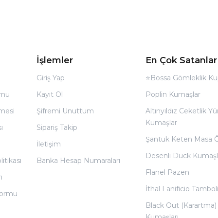
İşlemler
En Çok Satanlar
Giriş Yap
⭐Bossa Gömleklik Ku
rmu
Kayıt Ol
Poplin Kumaşlar
̧mesi
Şifremi Unuttum
Altınyıldız Ceketlik Yü
Kumaşlar
ı
Sipariş Takip
Şantuk Keten Masa 
İletişim
Desenli Duck Kumaşl
litikası
Banka Hesap Numaraları
Flanel Pazen
ı
İthal Lanificio Tamboli
 Formu
Black Out (Karartma)
Kumaşları