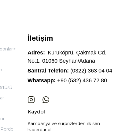
İletişim
ponlar⭐
Adres:
Kuruköprü, Çakmak Cd.
No:1, 01060 Seyhan/Adana
n
Santral Telefon:
(0322) 363 04 04
Whatsapp:
+90 (532) 436 72 80
Örtüsü
ar
Kaydol
ni
Kampanya ve sürprizlerden ilk sen
 Perde
haberdar ol