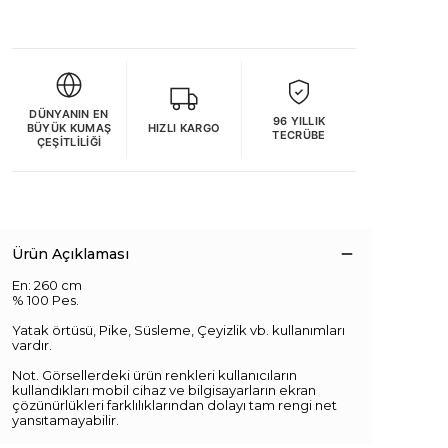
DÜNYANIN EN
96 YILLIK
BÜYÜK KUMAŞ
HIZLI KARGO
TECRÜBE
ÇEŞITLILIĞI
Ürün Açıklaması
En: 260 cm
% 100 Pes.
Yatak örtüsü, Pike, Süsleme, Çeyizlik vb. kullanımları
vardır.
Not. Görsellerdeki ürün renkleri kullanıcıların
kullandıkları mobil cihaz ve bilgisayarların ekran
çözünürlükleri farklılıklarından dolayı tam rengi net
yansıtamayabilir.