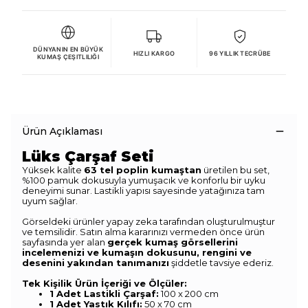
DÜNYANIN EN BÜYÜK
HIZLI KARGO
96 YILLIK TECRÜBE
KUMAŞ ÇEŞITLILIĞI
Ürün Açıklaması
Lüks Çarşaf Seti
Yüksek kalite
63 tel poplin kumaştan
üretilen bu set,
%100 pamuk dokusuyla yumuşacık ve konforlu bir uyku
deneyimi sunar. Lastikli yapısı sayesinde yatağınıza tam
uyum sağlar.
Görseldeki ürünler yapay zeka tarafından oluşturulmuştur
ve temsilidir. Satın alma kararınızı vermeden önce ürün
sayfasında yer alan
gerçek kumaş görsellerini
incelemenizi ve kumaşın dokusunu, rengini ve
desenini yakından tanımanızı
şiddetle tavsiye ederiz.
Tek Kişilik Ürün İçeriği ve Ölçüler:
1 Adet Lastikli Çarşaf:
100 x 200 cm
1 Adet Yastık Kılıfı:
50 x 70 cm