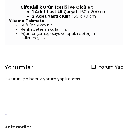
Çift Kişilik Ürün İçeriği ve Ölçüler:
1 Adet Lastikli Çarşaf:
160 x 200 cm
2 Adet Yastık Kılıfı:
50 x 70 cm
Yıkama Talimatı:
30°C’de yıkayınız.
Renkli deterjan kullanınız.
Ağartıcı, çamaşır suyu ve optikli deterjan
kullanmayınız.
Yorumlar
Yorum Yap
Bu ürün için henüz yorum yapılmamış.
Kategoriler