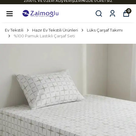
2300TL VE ÜZERİ ALIŞVERİŞLERİNİZDE ÜCRETSİZ
KARGO
0
Ev Tekstili
Hazır Ev Tekstili Ürünleri
Lüks Çarşaf Takımı
%100 Pamuk Lastikli Çarşaf Seti