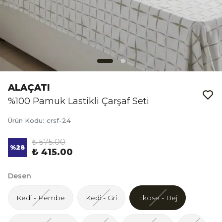
ALAÇATI
%100 Pamuk Lastikli Çarşaf Seti
Ürün Kodu
:
crsf-24
₺ 575.00
%
28
₺ 415.00
Desen
Kedi - Pembe
Kedi - Gri
Ekose - Bej