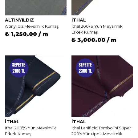
ALTINYILDIZ
İTHAL
Altınyıldız Mevsimlik Kumaş
İthal 200\'S Yün Mevsimlik
Erkek Kumaş
₺ 1,250.00 / m
₺ 3,000.00 / m
İTHAL
İTHAL
İthal 200\'S Yün Mevsimlik
İthal Lanificio Tombolini Süper
Erkek Kumaş
200's Yün+İpek Mevsimlik