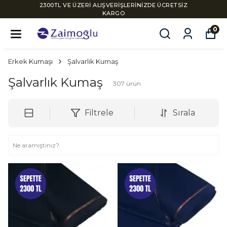
2300TL VE ÜZERİ ALIŞVERİŞLERİNİZDE ÜCRETSİZ
KARGO
0
Erkek Kumaşı
Şalvarlık Kumaş
Şalvarlık Kumaş
307
ürün
Filtrele
Sırala