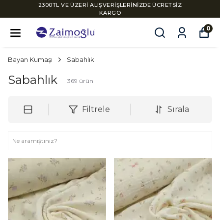
2300TL VE ÜZERİ ALIŞVERİŞLERİNİZDE ÜCRETSİZ
KARGO
0
Bayan Kumaşı
Sabahlık
Sabahlık
369
ürün
Filtrele
Sırala