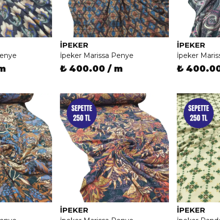
İPEKER
İPEKER
Penye
İpeker Marissa Penye
İpeker Mari
 m
₺ 400.00 / m
₺ 400.00
İPEKER
İPEKER