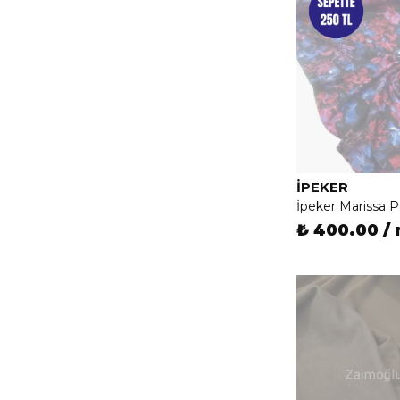
İPEKER
İpeker Marissa 
₺ 400.00 /