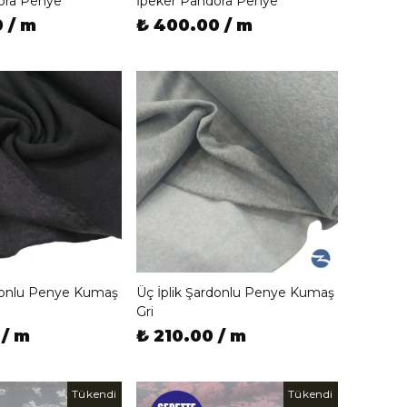
ora Penye
İpeker Pandora Penye
 / m
₺ 400.00 / m
rdonlu Penye Kumaş
Üç İplik Şardonlu Penye Kumaş
Gri
 / m
₺ 210.00 / m
Tükendi
Tükendi