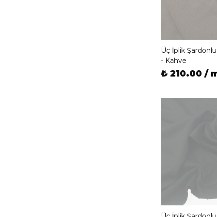
Üç İplik Şardon
- Kahve
₺ 210.00 / 
Üç İplik Şardon