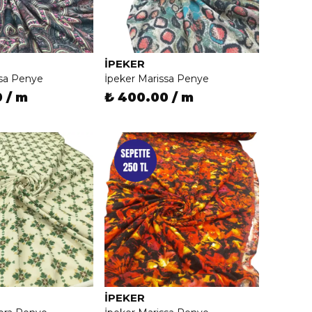
İPEKER
ssa Penye
İpeker Marissa Penye
 / m
₺ 400.00 / m
İPEKER