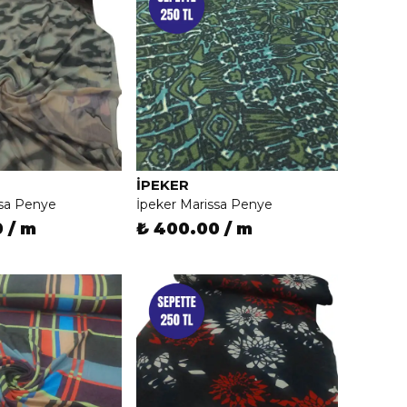
İPEKER
ssa Penye
İpeker Marissa Penye
 / m
₺ 400.00 / m