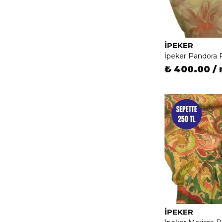
İPEKER
İpeker Pandora
₺ 400.00 /
İPEKER