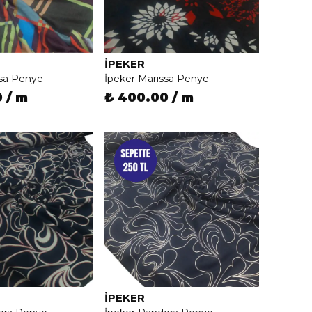
İPEKER
ssa Penye
İpeker Marissa Penye
 / m
₺ 400.00 / m
İPEKER