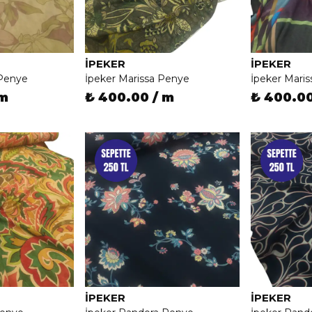
İPEKER
İPEKER
 Penye
İpeker Marissa Penye
İpeker Mari
 m
₺ 400.00 / m
₺ 400.00
İPEKER
İPEKER