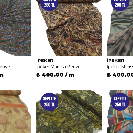
İPEKER
İPEKER
Penye
İpeker Marissa Penye
İpeker Mari
 m
₺ 400.00 / m
₺ 400.00