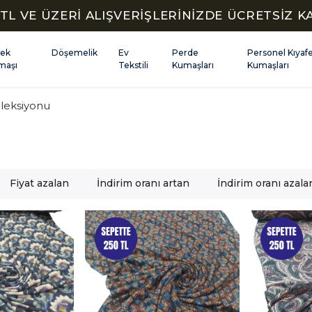
TL VE ÜZERİ ALIŞVERİŞLERİNİZDE ÜCRETSİZ 
kek
Döşemelik
Ev
Perde
Personel Kıyaf
maşı
Tekstili
Kumaşları
Kumaşları
leksiyonu
Fiyat azalan
İndirim oranı artan
İndirim oranı azala