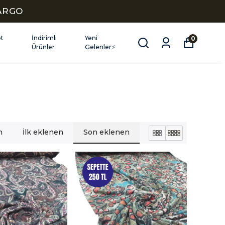
KARGO
et
İndirimli
Yeni
0
Ürünler
Gelenler⚡
n
İlk eklenen
Son eklenen