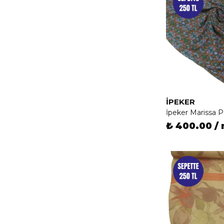
İPEKER
İpeker Marissa 
₺ 400.00 /