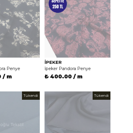
İPEKER
ora Penye
İpeker Pandora Penye
 / m
₺ 400.00 / m
Tükendi
Tükendi