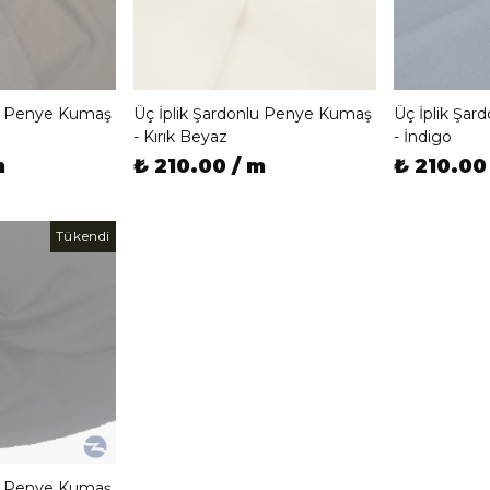
lu Penye Kumaş
Üç İplik Şardonlu Penye Kumaş
Üç İplik Şa
- Kırık Beyaz
- İndigo
m
₺ 210.00 / m
₺ 210.00
Tükendi
lu Penye Kumaş