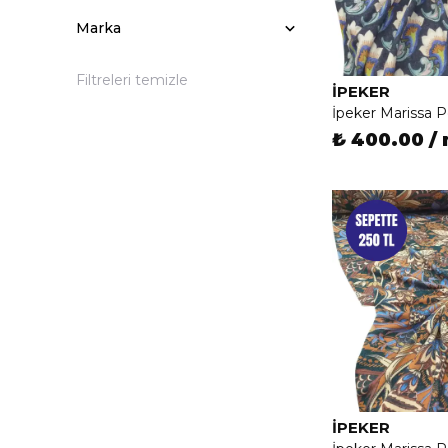
Marka
Filtreleri temizle
İPEKER
İpeker Marissa 
₺ 400.00 /
İPEKER