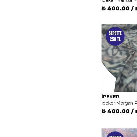
İpeker Marissa 
₺ 400.00 /
İPEKER
İpeker Morgan 
₺ 400.00 /