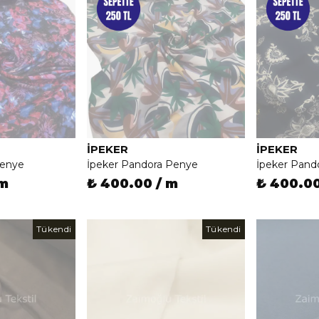
İPEKER
İPEKER
Penye
İpeker Pandora Penye
İpeker Pand
 m
₺ 400.00 / m
₺ 400.00
Tükendi
Tükendi