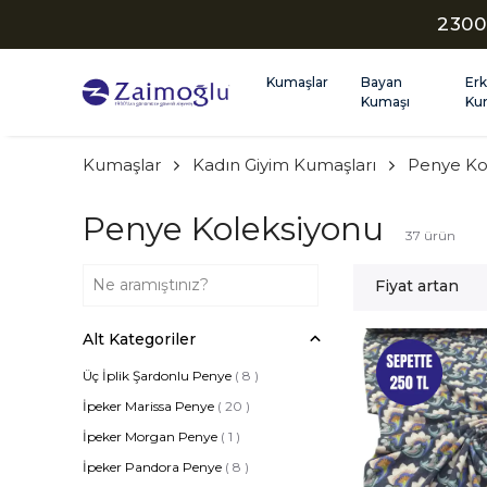
2300
Kumaşlar
Bayan
Er
Kumaşı
Ku
Kumaşlar
Kadın Giyim Kumaşları
Penye Ko
Penye Koleksiyonu
37
ürün
Fiyat artan
Alt Kategoriler
Üç İplik Şardonlu Penye
(
8
)
İpeker Marissa Penye
(
20
)
İpeker Morgan Penye
(
1
)
İpeker Pandora Penye
(
8
)