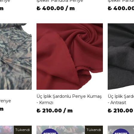
Penye
İpeker Pandora Penye
İpeker Pand
 m
₺ 400.00 / m
₺ 400.00
Üç İplik Şardonlu Penye Kumaş
Üç İplik Şa
Penye
- Kırmızı
- Antrasit
 m
₺ 210.00 / m
₺ 210.00
Tükendi
Tükendi