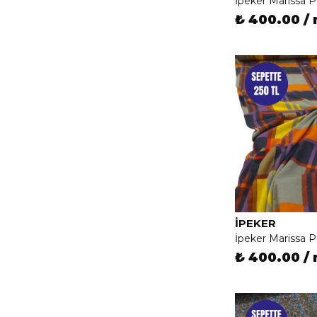
İpeker Marissa 
₺ 400.00 /
İPEKER
İpeker Marissa 
₺ 400.00 /