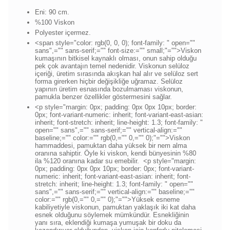
Eni: 90 cm.
%100 Viskon
Polyester içermez.
<span style="color: rgb(0, 0, 0); font-family: " open=""
sans",="" sans-serif;="" font-size:="" small;"="">Viskon
kumaşının bitkisel kaynaklı olması, onun sahip olduğu
pek çok avantajın temel nedenidir. Viskonun selüloz
içeriği, üretim sırasında akışkan hal alır ve selüloz sert
forma girerken hiçbir değişikliğe uğramaz. Selüloz
yapının üretim esnasında bozulmaması viskonun,
pamukla benzer özellikler göstermesini sağlar.
<p style="margin: 0px; padding: 0px 0px 10px; border:
0px; font-variant-numeric: inherit; font-variant-east-asian:
inherit; font-stretch: inherit; line-height: 1.3; font-family: "
open="" sans",="" sans-serif;="" vertical-align:=""
baseline;="" color:="" rgb(0,="" 0,="" 0);"="">
Viskon
hammaddesi, pamuktan daha yüksek bir nem alma
oranına sahiptir. Öyle ki viskon, kendi bünyesinin %80
ila %120 oranına kadar su emebilir.
<p style="margin:
0px; padding: 0px 0px 10px; border: 0px; font-variant-
numeric: inherit; font-variant-east-asian: inherit; font-
stretch: inherit; line-height: 1.3; font-family: " open=""
sans",="" sans-serif;="" vertical-align:="" baseline;=""
color:="" rgb(0,="" 0,="" 0);"="">
Yüksek esneme
kabiliyetiyle viskonun, pamuktan yaklaşık iki kat daha
esnek olduğunu söylemek mümkündür. Esnekliğinin
yanı sıra, eklendiği kumaşa yumuşak bir doku da