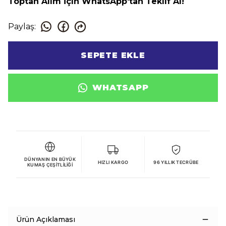
Toptan Alım İçin WhatsApp'tan Teklif Al!
Paylaş
:
SEPETE EKLE
WHATSAPP
DÜNYANIN EN BÜYÜK
HIZLI KARGO
96 YILLIK TECRÜBE
KUMAŞ ÇEŞITLILIĞI
Ürün Açıklaması