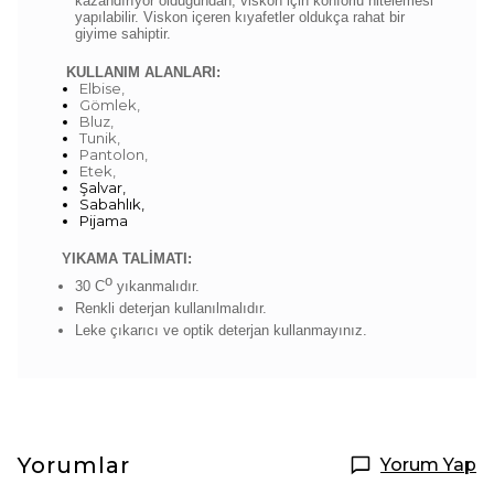
kazandırıyor olduğundan, viskon için konforlu nitelemesi
yapılabilir. Viskon içeren kıyafetler oldukça rahat bir
giyime sahiptir.
KULLANIM ALANLARI:
Elbise,
Gömlek,
Bluz,
Tunik,
Pantolon,
Etek,
Şalvar,
Sabahlık,
Pijama
YIKAMA TALİMATI:
o
30 C
yıkanmalıdır.
Renkli deterjan kullanılmalıdır.
Leke çıkarıcı ve optik deterjan kullanmayınız.
Yorumlar
Yorum Yap