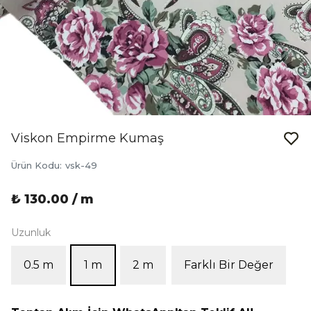
Viskon Empirme Kumaş
Ürün Kodu
:
vsk-49
₺ 130.00 / m
Uzunluk
0.5 m
1 m
2 m
Farklı Bir Değer