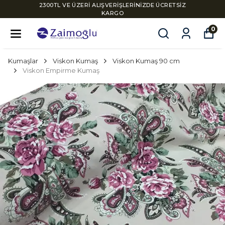
2300TL VE ÜZERİ ALIŞVERİŞLERİNİZDE ÜCRETSİZ
KARGO
0
Kumaşlar
Viskon Kumaş
Viskon Kumaş 90 cm
Viskon Empirme Kumaş