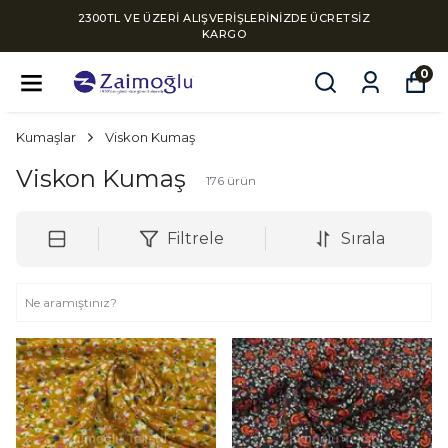
2300TL VE ÜZERİ ALIŞVERİŞLERİNİZDE ÜCRETSİZ
KARGO
0
Kumaşlar
Viskon Kumaş
Viskon Kumaş
176
ürün
Filtrele
Sırala