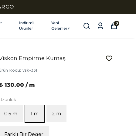
KARGO
et
İndirimli
Yeni
0
Ürünler
Gelenler⚡
Viskon Empirme Kumaş
Ürün Kodu
:
vsk-331
₺ 130.00 / m
Uzunluk
0.5 m
1 m
2 m
Farklı Bir Değer