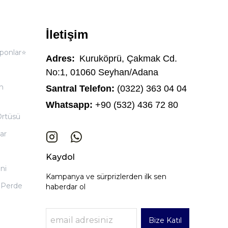
İletişim
ponlar⭐
Adres:
Kuruköprü, Çakmak Cd.
No:1, 01060 Seyhan/Adana
n
Santral Telefon:
(0322) 363 04 04
Whatsapp:
+90 (532) 436 72 80
Örtüsü
ar
Kaydol
ni
Kampanya ve sürprizlerden ilk sen
 Perde
haberdar ol
Bize Katıl