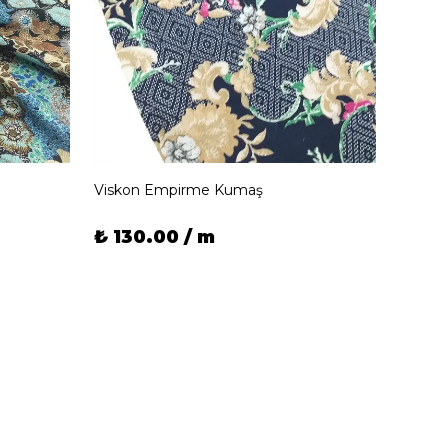
Viskon Empirme Kumaş
Visko
₺ 130.00 / m
₺ 13