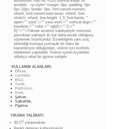
bünyesinin %80 ila %120 oranına kadar su
emebilir.
<p style="margin: 0px; padding: 0px
0px 10px; border: 0px; font-variant-numeric:
inherit; font-variant-east-asian: inherit; font-
stretch: inherit; line-height: 1.3; font-family: "
open="" sans",="" sans-serif;="" vertical-align:=""
baseline;="" color:="" rgb(0,="" 0,=""
0);"="">
Yüksek esneme kabiliyetiyle viskonun,
pamuktan yaklaşık iki kat daha esnek olduğunu
söylemek mümkündür. Esnekliğinin yanı sıra,
eklendiği kumaşa yumuşak bir doku da
kazandırıyor olduğundan, viskon için konforlu
nitelemesi yapılabilir. Viskon içeren kıyafetler
oldukça rahat bir giyime sahiptir.
KULLANIM ALANLARI:
Elbise,
Gömlek,
Bluz,
Tunik,
Pantolon,
Etek,
Şalvar,
Sabahlık,
Pijama
YIKAMA TALİMATI:
o
30 C
yıkanmalıdır.
Renkli deterjan kullanılmalıdır.