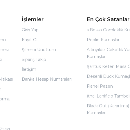
İşlemler
En Çok Satanlar
Giriş Yap
⭐Bossa Gömleklik Ku
rmu
Kayıt Ol
Poplin Kumaşlar
̧mesi
Şifremi Unuttum
Altınyıldız Ceketlik Yü
Kumaşlar
ı
Sipariş Takip
Şantuk Keten Masa 
İletişim
Desenli Duck Kumaşl
litikası
Banka Hesap Numaraları
Flanel Pazen
ı
İthal Lanificio Tamboli
 Formu
Black Out (Karartma)
Kumaşları
 Onayı