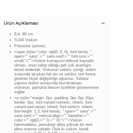
Ürün Açıklaması
Eni: 90 cm.
%100 Viskon
Polyester içermez.
<span style="color: rgb(0, 0, 0); font-family: "
open="" sans",="" sans-serif;="" font-size:=""
small;"="">Viskon kumaşının bitkisel kaynaklı
olması, onun sahip olduğu pek çok avantajın
temel nedenidir. Viskonun selüloz içeriği, üretim
sırasında akışkan hal alır ve selüloz sert forma
girerken hiçbir değişikliğe uğramaz. Selüloz
yapının üretim esnasında bozulmaması
viskonun, pamukla benzer özellikler göstermesini
sağlar.
<p style="margin: 0px; padding: 0px 0px 10px;
border: 0px; font-variant-numeric: inherit; font-
variant-east-asian: inherit; font-stretch: inherit;
line-height: 1.3; font-family: " open="" sans",=""
sans-serif;="" vertical-align:="" baseline;=""
color:="" rgb(0,="" 0,="" 0);"="">
Viskon
hammaddesi, pamuktan daha yüksek bir nem
alma oranına sahiptir. Öyle ki viskon, kendi