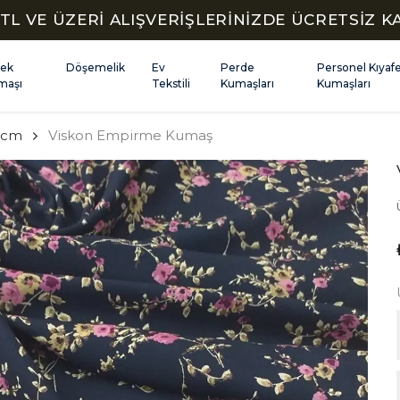
TL VE ÜZERİ ALIŞVERİŞLERİNİZDE ÜCRETSİZ 
kek
Döşemelik
Ev
Perde
Personel Kıyaf
maşı
Tekstili
Kumaşları
Kumaşları
 cm
Viskon Empirme Kumaş