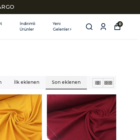
KARGO
et
İndirimli
Yeni
0
Ürünler
Gelenler⚡
n
İlk eklenen
Son eklenen