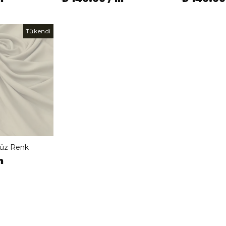
Tükendi
üz Renk
m