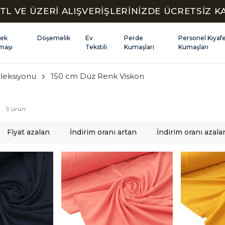
TL VE ÜZERİ ALIŞVERİŞLERİNİZDE ÜCRETSİZ 
kek
Döşemelik
Ev
Perde
Personel Kıyaf
maşı
Tekstili
Kumaşları
Kumaşları
leksiyonu
150 cm Düz Renk Viskon
9
ürün
Fiyat azalan
İndirim oranı artan
İndirim oranı azala