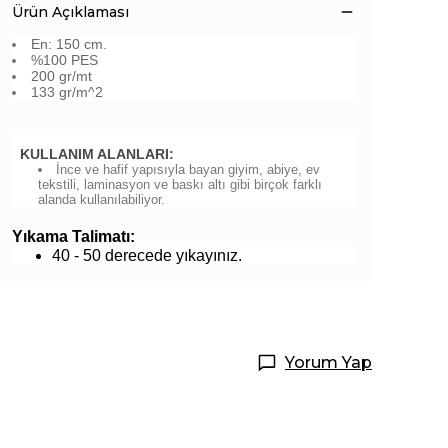
Ürün Açıklaması
En: 150 cm.
%100 PES
200 gr/mt
133 gr/m^2
KULLANIM ALANLARI:
İnce ve hafif yapısıyla bayan giyim, abiye, ev
tekstili, laminasyon ve baskı altı gibi birçok farklı
alanda kullanılabiliyor.
Yıkama Talimatı:
40 - 50 derecede yıkayınız.
Yorum Yap