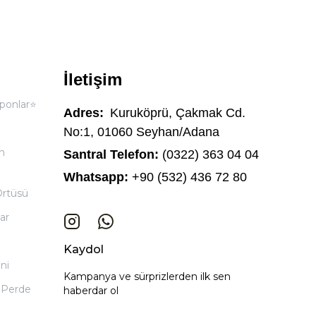
İletişim
ponlar⭐
Adres:
Kuruköprü, Çakmak Cd.
No:1, 01060 Seyhan/Adana
n
Santral Telefon:
(0322) 363 04 04
Whatsapp:
+90 (532) 436 72 80
Örtüsü
ar
Kaydol
ni
Kampanya ve sürprizlerden ilk sen
 Perde
haberdar ol