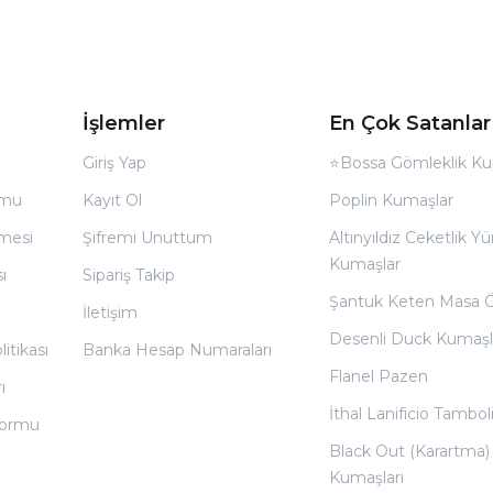
İşlemler
En Çok Satanlar
Giriş Yap
⭐Bossa Gömleklik Ku
rmu
Kayıt Ol
Poplin Kumaşlar
̧mesi
Şifremi Unuttum
Altınyıldız Ceketlik Yü
Kumaşlar
ı
Sipariş Takip
Şantuk Keten Masa 
İletişim
Desenli Duck Kumaşl
litikası
Banka Hesap Numaraları
Flanel Pazen
ı
İthal Lanificio Tamboli
 Formu
Black Out (Karartma)
Kumaşları