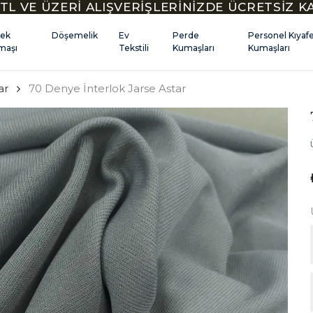
TL VE ÜZERİ ALIŞVERİŞLERİNİZDE ÜCRETSİZ 
kek
Döşemelik
Ev
Perde
Personel Kıyaf
maşı
Tekstili
Kumaşları
Kumaşları
ar
70 Denye İnterlok Jarse Astar