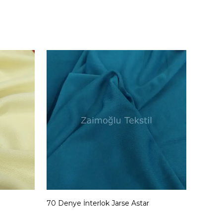
70 Denye İnterlok Jarse Astar
70 Den