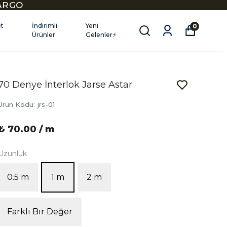
KARGO
et
İndirimli
Yeni
0
Ürünler
Gelenler⚡
70 Denye İnterlok Jarse Astar
Ürün Kodu
:
jrs-01
₺ 70.00 / m
Uzunluk
0.5 m
1 m
2 m
Farklı Bir Değer