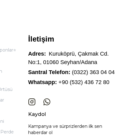
İletişim
ponlar⭐
Adres:
Kuruköprü, Çakmak Cd.
No:1, 01060 Seyhan/Adana
n
Santral Telefon:
(0322) 363 04 04
Whatsapp:
+90 (532) 436 72 80
Örtüsü
ar
Kaydol
ni
Kampanya ve sürprizlerden ilk sen
 Perde
haberdar ol