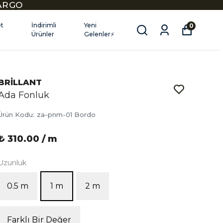
KARGO
et
İndirimli
Yeni
0
Ürünler
Gelenler⚡
BRİLLANT
Ada Fonluk
Ürün Kodu
:
za-pnm-01 Bordo
₺ 310.00 / m
Uzunluk
0.5 m
1 m
2 m
Farklı Bir Değer