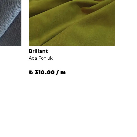
Brillant
Brilla
Ada Fonluk
Ada Fo
₺ 310.00 / m
₺ 31