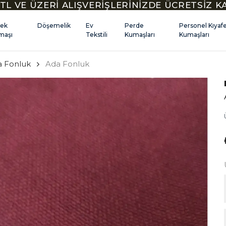
TL VE ÜZERİ ALIŞVERİŞLERİNİZDE ÜCRETSİZ 
kek
Döşemelik
Ev
Perde
Personel Kıyaf
maşı
Tekstili
Kumaşları
Kumaşları
a Fonluk
Ada Fonluk