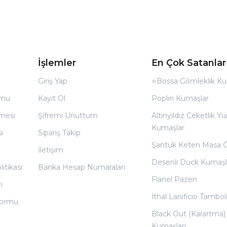
İşlemler
En Çok Satanlar
Giriş Yap
⭐Bossa Gömleklik Ku
rmu
Kayıt Ol
Poplin Kumaşlar
̧mesi
Şifremi Unuttum
Altınyıldız Ceketlik Yü
Kumaşlar
ı
Sipariş Takip
Şantuk Keten Masa 
İletişim
Desenli Duck Kumaşl
litikası
Banka Hesap Numaraları
Flanel Pazen
ı
İthal Lanificio Tamboli
 Formu
Black Out (Karartma)
Kumaşları