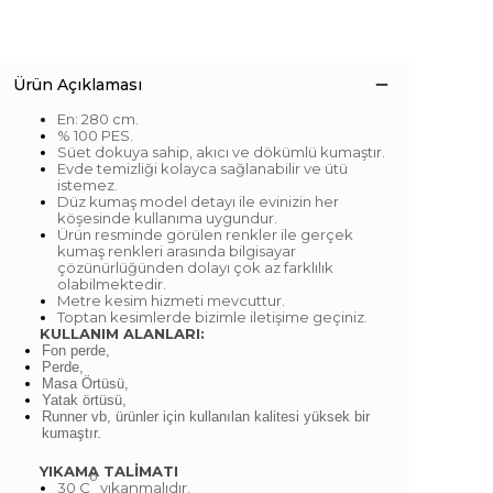
Ürün Açıklaması
En: 280 cm.
% 100 PES.
Süet dokuya sahip, akıcı ve dökümlü kumaştır.
Evde temizliği kolayca sağlanabilir ve ütü
istemez.
Düz kumaş model detayı ile evinizin her
köşesinde kullanıma uygundur.
Ürün resminde görülen renkler ile gerçek
kumaş renkleri arasında bilgisayar
çözünürlüğünden dolayı çok az farklılık
olabilmektedir.
Metre kesim hizmeti mevcuttur.
Toptan kesimlerde bizimle iletişime geçiniz.
KULLANIM ALANLARI:
Fon perde,
Perde,
Masa Örtüsü,
Yatak örtüsü,
Runner vb, ürünler için kullanılan kalitesi yüksek bir
kumaştır.
YIKAMA TALİMATI
o
30 C
yıkanmalıdır.