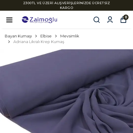
2300TL VE ÜZERİ ALIŞVERİŞLERİNİZDE ÜCRETSİZ
KARGO
0
Bayan Kumaşı
Elbise
Mevsimlik
Adriana Likralı Krep Kumaş