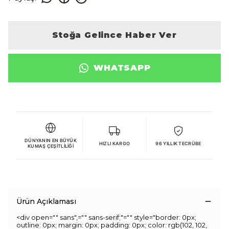
Stoğa Gelince Haber Ver
WHATSAPP
DÜNYANIN EN BÜYÜK
HIZLI KARGO
96 YILLIK TECRÜBE
KUMAŞ ÇEŞITLILIĞI
Ürün Açıklaması
<div open="" sans",="" sans-serif;"="" style="border: 0px;
outline: 0px; margin: 0px; padding: 0px; color: rgb(102, 102,