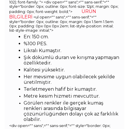
102); font-family: ">
<div open="" sans",="" sans-serif;"=""
style="border: 0px; outline: 0px; font-size: 12pt; margin: 0px;
ÜRÜN
padding: 0px; font-weight: bold;">
BİLGİLERİ
<ul open="" sans",="" sans-serif;"=""
style="border: 0px; outline: 0px; margin: 0px 1.5em 1.5em
0px; padding: 0px 0px 0px 2em; list-style-position: initial;
list-style-image: initial;">
En: 150 cm.
%100 PES.
Likralı Kumaştır.
Şık dökümlü duran ve kırışma yapmayan
özelliktedir.
Kalitesi yüksektir.
Her mevsime uygun olabilecek şekilde
üretilmiştir.
Terletmeyen hafif bir kumaştır.
Metre kesim hizmeti mevcuttur.
Görülen renkler ile gerçek kumaş
renkleri arasında bilgisayar
çözünürlüğünden dolayı çok az farklılık
olabilir.
<div open="" sans",="" sans-serif;"="" style="border: 0px;