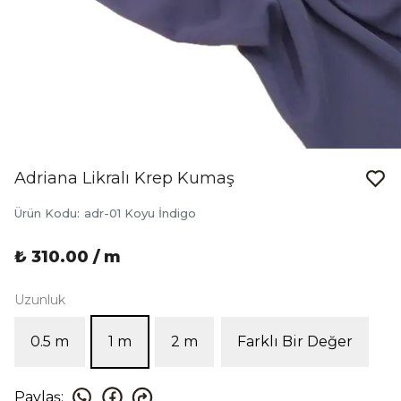
Adriana Likralı Krep Kumaş
Ürün Kodu
:
adr-01 Koyu İndigo
₺ 310.00 / m
Uzunluk
0.5 m
1 m
2 m
Farklı Bir Değer
Paylaş
: