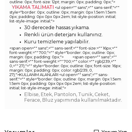
outline: 0px; font-size: 12pt; margin: 0px; padding: 0px;">
YIKAMA TALİMATI
<ul open="" sans",="" sans-serif;"=""
style="border: 0px; outline: 0px; margin: 0px 1.5em 1.5em
0px; padding: 0px 0px 0px 2em; list-style-position: initial;
list-style-image: initial;">
30 derecede hassas yıkama.
Renkli ürün deterjanı kullanınız.
Kuru temizleme yapılabilir.
<span open="" sans",="" sans-serif;="" font-size:="" 16px;=""
font-weight:="" 700;"="" style="border: 0px; outline: 0px;
margin: 0px; padding: 0px;">
<span open="" sans",=""
sans-serif;="" font-weight:="" 700;="" color:="" rgb(239,=""
0,="" 27);"="" style="border: 0px; outline: 0px; font-size: 16px;
margin: 0px; padding: 0px; color: rgb(239, 0,
27);">KULLANIM ALANLARI
<ul open="" sans",="" sans-
serif;"="" style="border: 0px; outline: 0px; margin: 0px 1.5em
1.5em 0px; padding: 0px 0px 0px 2em; list-style-position:
initial; list-style-image: initial;">
Elbise, Etek, Pantolon, Tunik, Ceket,
Ferace, Bluz yapımında kullanılmaktadır.