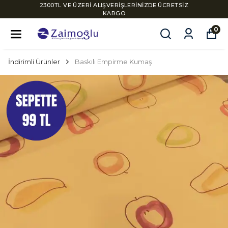
2300TL VE ÜZERİ ALIŞVERİŞLERİNİZDE ÜCRETSİZ
KARGO
0
İndirimli Ürünler
Baskılı Empirme Kumaş