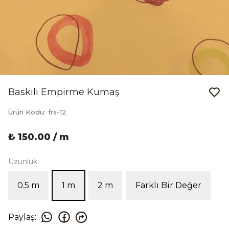
Baskılı Empirme Kumaş
Ürün Kodu
:
frs-12
₺ 150.00 / m
Uzunluk
0.5 m
1 m
2 m
Farklı Bir Değer
Paylaş
: