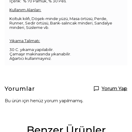
İçerik: % 70 Pamuk, % 30 Pes.
Kullanım Alanları:
Koltuk kılıfı, Döşek-minde yüzü, Masa örtüsü, Perde,
Runner, Sedir örtüsü, Bank-salıncak minderi, Sandalye
minderi, Süsleme vb.
Yıkama Talimatı:
30 C. yıkama yapılabilir.
Çamaşır makinasında yıkanabilir.
Ağartıcı kullanmayınız.
Yorumlar
Yorum Yap
Bu ürün için henüz yorum yapılmamış.
Benzer Ürünler