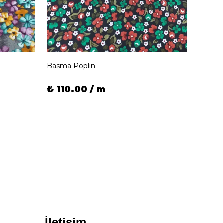
Basma Poplin
Basma
₺ 110.00 / m
₺ 11
İletişim