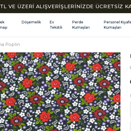
TL VE ÜZERİ ALIŞVERİŞLERİNİZDE ÜCRETSİZ 
kek
Döşemelik
Ev
Perde
Personel Kıyaf
maşı
Tekstili
Kumaşları
Kumaşları
a Poplin