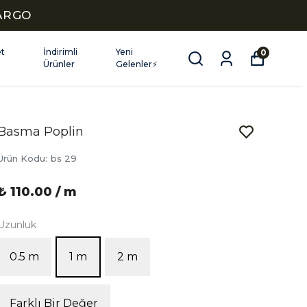
KARGO
et
İndirimli
Yeni
0
Ürünler
Gelenler⚡
Basma Poplin
Ürün Kodu
:
bs 29
₺ 110.00 / m
Uzunluk
0.5 m
1 m
2 m
Farklı Bir Değer