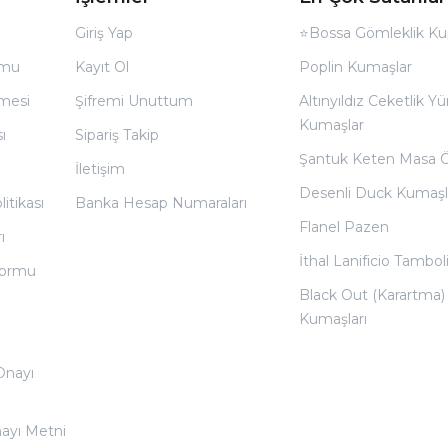
Giriş Yap
⭐Bossa Gömleklik Ku
rmu
Kayıt Ol
Poplin Kumaşlar
̧mesi
Şifremi Unuttum
Altınyıldız Ceketlik Yü
Kumaşlar
ı
Sipariş Takip
Şantuk Keten Masa 
İletişim
Desenli Duck Kumaşl
litikası
Banka Hesap Numaraları
Flanel Pazen
ı
İthal Lanificio Tamboli
 Formu
Black Out (Karartma)
Kumaşları
 Onayı
nayı Metni