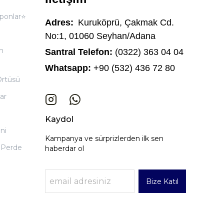
ponlar⭐
Adres:
Kuruköprü, Çakmak Cd.
No:1, 01060 Seyhan/Adana
n
Santral Telefon:
(0322) 363 04 04
Whatsapp:
+90 (532) 436 72 80
Örtüsü
ar
Kaydol
ni
Kampanya ve sürprizlerden ilk sen
 Perde
haberdar ol
Bize Katıl