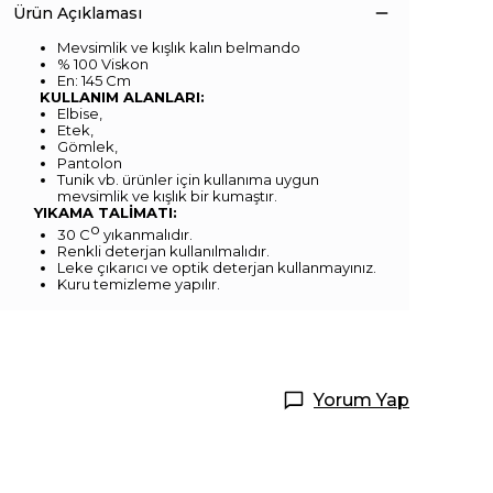
Ürün Açıklaması
Mevsimlik ve kışlık kalın belmando
% 100 Viskon
En: 145 Cm
KULLANIM ALANLARI:
Elbise,
Etek,
Gömlek,
Pantolon
Tunik vb. ürünler için kullanıma uygun
mevsimlik ve kışlık bir kumaştır.
YIKAMA TALİMATI:
o
30 C
yıkanmalıdır.
Renkli deterjan kullanılmalıdır.
Leke çıkarıcı ve optik deterjan kullanmayınız.
Kuru temizleme yapılır.
Yorum Yap