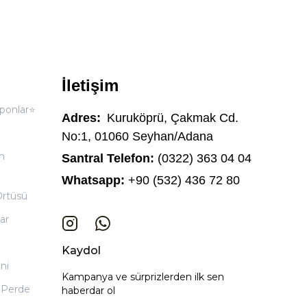
İletişim
ponlar⭐
Adres:
Kuruköprü, Çakmak Cd.
No:1, 01060 Seyhan/Adana
n
Santral Telefon:
(0322) 363 04 04
Whatsapp:
+90 (532) 436 72 80
Örtüsü
ar
Kaydol
ni
Kampanya ve sürprizlerden ilk sen
 Perde
haberdar ol