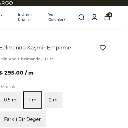
KARGO
et
İndirimli
Yeni
0
Ürünler
Gelenler⚡
Belmando Kaşmir Empirme
Ürün Kodu
:
belmando-183 snl
₺ 295.00 / m
Uzunluk
0.5 m
1 m
2 m
Farklı Bir Değer