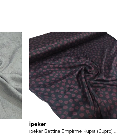
İpeker
Asetat 
İpeker Bettina Empirme Kupra (Cupro) İpeği