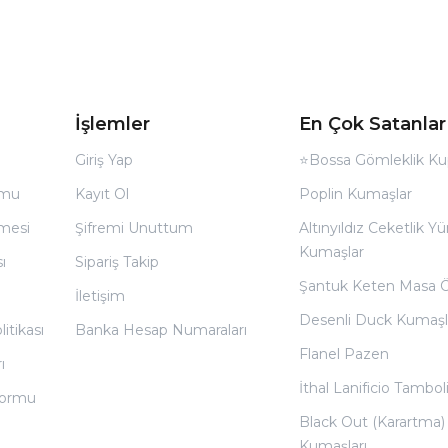
İşlemler
En Çok Satanlar
Giriş Yap
⭐Bossa Gömleklik Ku
rmu
Kayıt Ol
Poplin Kumaşlar
̧mesi
Şifremi Unuttum
Altınyıldız Ceketlik Yü
Kumaşlar
ı
Sipariş Takip
Şantuk Keten Masa 
İletişim
Desenli Duck Kumaşl
litikası
Banka Hesap Numaraları
Flanel Pazen
ı
İthal Lanificio Tamboli
 Formu
Black Out (Karartma)
Kumaşları