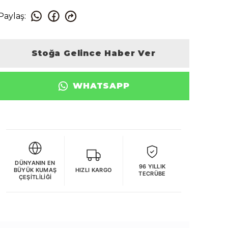
Paylaş
:
Stoğa Gelince Haber Ver
WHATSAPP
DÜNYANIN EN
96 YILLIK
BÜYÜK KUMAŞ
HIZLI KARGO
TECRÜBE
ÇEŞITLILIĞI