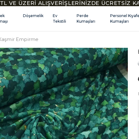
TL VE ÜZERİ ALIŞVERİŞLERİNİZDE ÜCRETSİZ 
kek
Döşemelik
Ev
Perde
Personel Kıyaf
maşı
Tekstili
Kumaşları
Kumaşları
Kaşmir Empirme