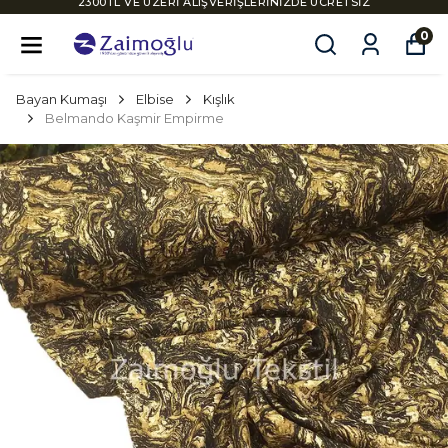
2300TL VE ÜZERİ ALIŞVERİŞLERİNİZDE ÜCRETSİZ
KARGO
0
Bayan Kumaşı
Elbise
Kışlık
Belmando Kaşmir Empirme