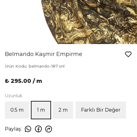
Belmando Kaşmir Empirme
Ürün Kodu
:
belmando-187 snl
₺ 295.00 / m
Uzunluk
0.5 m
1 m
2 m
Farklı Bir Değer
Paylaş
: