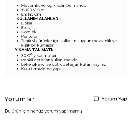
Mevsimlik ve kışlık kalın belmando
% 100 Viskon
En: 145 Cm
KULLANIM ALANLARI:
Elbise,
Etek,
Gömlek,
Pantolon
Tunik vb. ürünler için kullanıma uygun mevsimlik ve
kışlık bir kumaştır.
YIKAMA TALİMATI:
o
30 C
yıkanmalıdır.
Renkli deterjan kullanılmalıdır.
Leke çıkarıcı ve optik deterjan kullanmayınız.
Kuru temizleme yapılır.
Yorumlar
Yorum Yap
Bu ürün için henüz yorum yapılmamış.