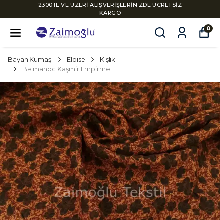
2300TL VE ÜZERİ ALIŞVERİŞLERİNİZDE ÜCRETSİZ
KARGO
0
Bayan Kumaşı
Elbise
Kışlık
Belmando Kaşmir Empirme