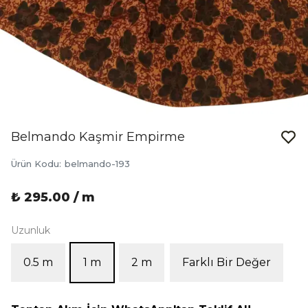
Belmando Kaşmir Empirme
Ürün Kodu
:
belmando-193
₺ 295.00 / m
Uzunluk
0.5 m
1 m
2 m
Farklı Bir Değer