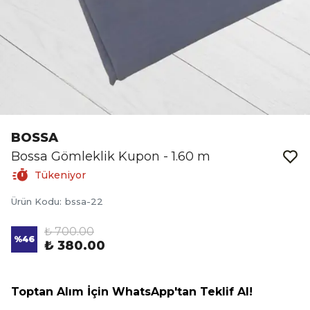
BOSSA
Bossa Gömleklik Kupon - 1.60 m
Tükeniyor
Ürün Kodu
:
bssa-22
₺ 700.00
%
46
₺ 380.00
Toptan Alım İçin WhatsApp'tan Teklif Al!