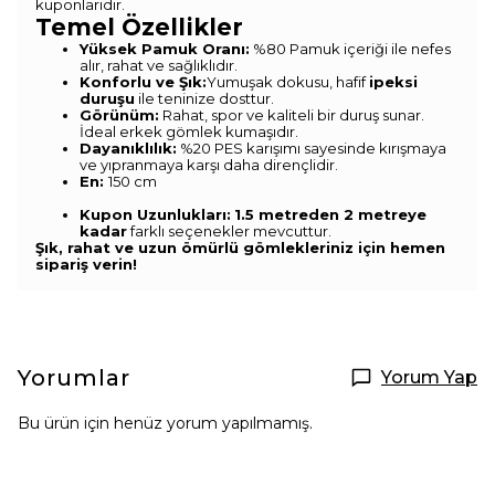
kuponlarıdır.
Temel Özellikler
Yüksek Pamuk Oranı:
%80 Pamuk içeriği ile nefes
alır, rahat ve sağlıklıdır.
Konforlu ve Şık:
Yumuşak dokusu, hafif
ipeksi
duruşu
ile teninize dosttur.
Görünüm:
Rahat, spor ve kaliteli bir duruş sunar.
İdeal erkek gömlek kumaşıdır.
Dayanıklılık:
%20 PES karışımı sayesinde kırışmaya
ve yıpranmaya karşı daha dirençlidir.
En:
150 cm
Kupon Uzunlukları:
1.5 metreden 2 metreye
kadar
farklı seçenekler mevcuttur.
Şık, rahat ve uzun ömürlü gömlekleriniz için hemen
sipariş verin!
Yorumlar
Yorum Yap
Bu ürün için henüz yorum yapılmamış.