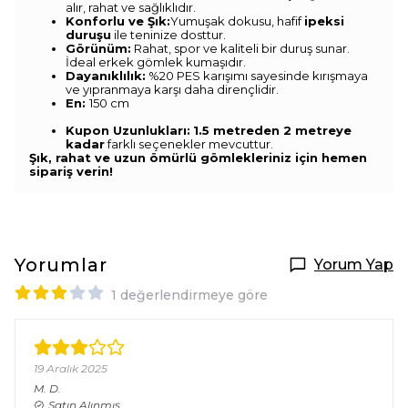
alır, rahat ve sağlıklıdır.
Konforlu ve Şık:
Yumuşak dokusu, hafif
ipeksi
duruşu
ile teninize dosttur.
Görünüm:
Rahat, spor ve kaliteli bir duruş sunar.
İdeal erkek gömlek kumaşıdır.
Dayanıklılık:
%20 PES karışımı sayesinde kırışmaya
ve yıpranmaya karşı daha dirençlidir.
En:
150 cm
Kupon Uzunlukları:
1.5 metreden 2 metreye
kadar
farklı seçenekler mevcuttur.
Şık, rahat ve uzun ömürlü gömlekleriniz için hemen
sipariş verin!
Yorumlar
Yorum Yap
1 değerlendirmeye göre
19 Aralık 2025
M.
D.
Satın Alınmış