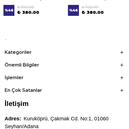
₺ 700.00
₺ 700.00
%
46
%
46
₺ 380.00
₺ 380.00
Kategoriler
Önemli Bilgiler
İşlemler
En Çok Satanlar
İletişim
Adres:
Kuruköprü, Çakmak Cd. No:1, 01060
Seyhan/Adana