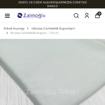
2300TL VE ÜZERİ ALIŞVERİŞLERİNİZDE ÜCRETSİZ
KARGO
0
Erkek Kumaşı
⭐Bossa Gömleklik Kuponlar⭐
Bossa Gömleklik Kupon - 1.70 m