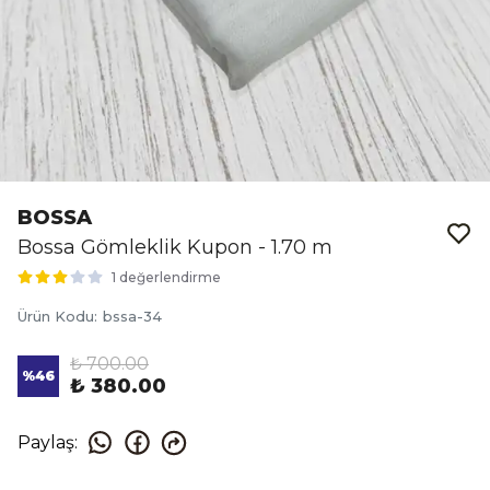
BOSSA
Bossa Gömleklik Kupon - 1.70 m
1 değerlendirme
Ürün Kodu
:
bssa-34
₺ 700.00
%
46
₺ 380.00
Paylaş
: