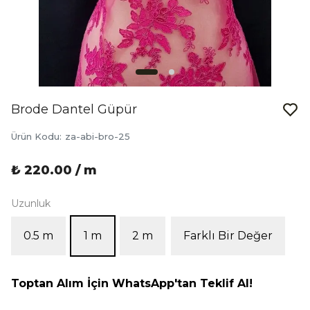
Brode Dantel Güpür
Ürün Kodu
:
za-abi-bro-25
₺ 220.00 / m
Uzunluk
0.5 m
1 m
2 m
Farklı Bir Değer
Toptan Alım İçin WhatsApp'tan Teklif Al!