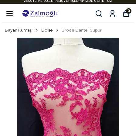
2300TL VE ÜZERİ ALIŞVERİŞLERİNİZDE ÜCRETSİZ
KARGO
0
Bayan Kumaşı
Elbise
Brode Dantel Güpür