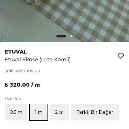
ETUVAL
Etuval Ekose (Orta Kareli)
Ürün Kodu
:
etv-23
₺ 320.00 / m
Uzunluk
0.5 m
1 m
2 m
Farklı Bir Değer