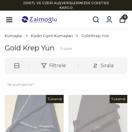
2300TL VE ÜZERİ ALIŞVERİŞLERİNİZDE ÜCRETSİZ
KARGO
0
Kumaşlar
Kadın Giyim Kumaşları
Gold Krep Yün
Gold Krep Yün
2
ürün
Filtrele
Sırala
Tükendi
Tükendi