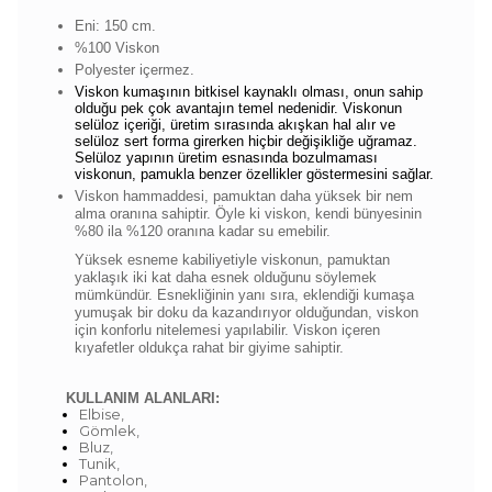
Eni: 150 cm.
%100 Viskon
Polyester içermez.
Viskon kumaşının bitkisel kaynaklı olması, onun sahip
olduğu pek çok avantajın temel nedenidir. Viskonun
selüloz içeriği, üretim sırasında akışkan hal alır ve
selüloz sert forma girerken hiçbir değişikliğe uğramaz.
Selüloz yapının üretim esnasında bozulmaması
viskonun, pamukla benzer özellikler göstermesini sağlar.
Viskon hammaddesi, pamuktan daha yüksek bir nem
alma oranına sahiptir. Öyle ki viskon, kendi bünyesinin
%80 ila %120 oranına kadar su emebilir.
Yüksek esneme kabiliyetiyle viskonun, pamuktan
yaklaşık iki kat daha esnek olduğunu söylemek
mümkündür. Esnekliğinin yanı sıra, eklendiği kumaşa
yumuşak bir doku da kazandırıyor olduğundan, viskon
için konforlu nitelemesi yapılabilir. Viskon içeren
kıyafetler oldukça rahat bir giyime sahiptir.
KULLANIM ALANLARI:
Elbise,
Gömlek,
Bluz,
Tunik,
Pantolon,