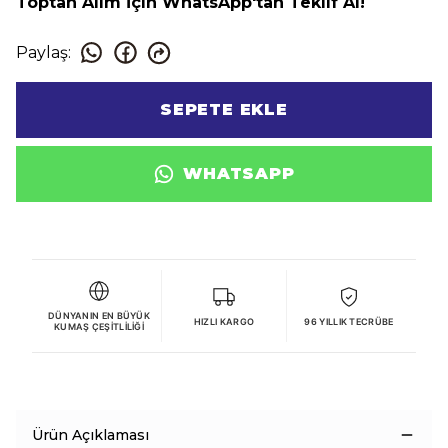
Toptan Alım İçin WhatsApp'tan Teklif Al!
Paylaş
:
SEPETE EKLE
WHATSAPP
DÜNYANIN EN BÜYÜK
HIZLI KARGO
96 YILLIK TECRÜBE
KUMAŞ ÇEŞITLILIĞI
Ürün Açıklaması