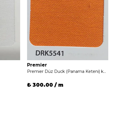
Premier
Prem
Premier Düz Duck (Panama Keteni) kumaşı
₺ 300.00 / m
₺ 30