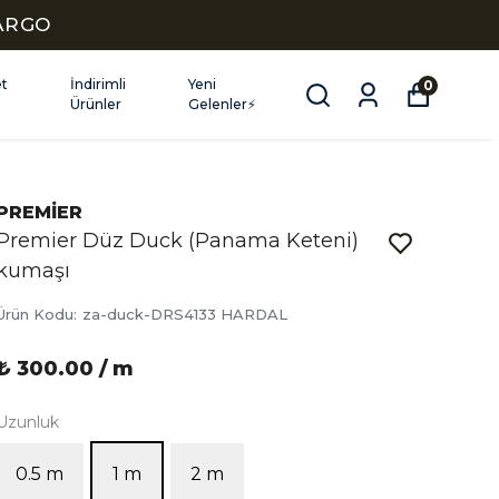
KARGO
et
İndirimli
Yeni
0
Ürünler
Gelenler⚡
PREMİER
Premier Düz Duck (Panama Keteni)
kumaşı
Ürün Kodu
:
za-duck-DRS4133 HARDAL
₺ 300.00 / m
Uzunluk
0.5 m
1 m
2 m