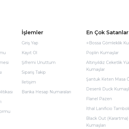
İşlemler
En Çok Satanlar
Giriş Yap
⭐Bossa Gömleklik Ku
rmu
Kayıt Ol
Poplin Kumaşlar
̧mesi
Şifremi Unuttum
Altınyıldız Ceketlik Yü
Kumaşlar
ı
Sipariş Takip
Şantuk Keten Masa 
İletişim
Desenli Duck Kumaşl
litikası
Banka Hesap Numaraları
Flanel Pazen
ı
İthal Lanificio Tamboli
 Formu
Black Out (Karartma)
Kumaşları