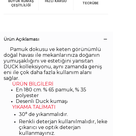
BÜYÜK KUMAŞ
HIZLI KARGO
TECRÜBE
ÇEŞITLILIĞI
Ürün Açıklaması
Pamuk dokusu ve keten görünümlü
doğal havası ile mekanlarınıza doğanın
yumuşaklığını ve estetiğini yansıtan
DUCK kolleksiyonu, aynı zamanda geniş
eni ile çok daha fazla kullanım alanı
sağlar.
ÜRÜN BİLGİLERİ
En 180 cm. % 65 pamuk, % 35
polyester
Desenli Duck kumaş
ı
YIKAMA TALİMATI
30° de yıkanmalıdır.
Renkli deterjan kullanılmalıdır, leke
çıkarıcı ve optik deterjan
kullanmayınız.