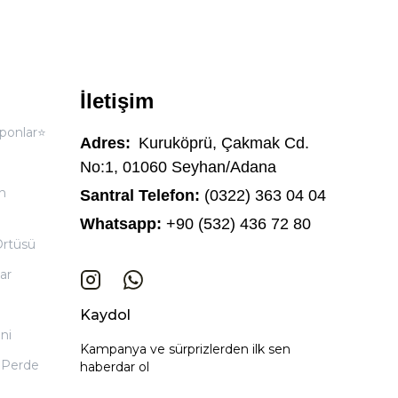
İletişim
ponlar⭐
Adres:
Kuruköprü, Çakmak Cd.
No:1, 01060 Seyhan/Adana
n
Santral Telefon:
(0322) 363 04 04
Whatsapp:
+90 (532) 436 72 80
Örtüsü
ar
Kaydol
ni
Kampanya ve sürprizlerden ilk sen
 Perde
haberdar ol