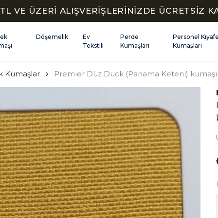
TL VE ÜZERİ ALIŞVERİŞLERİNİZDE ÜCRETSİZ 
kek
Döşemelik
Ev
Perde
Personel Kıyaf
maşı
Tekstili
Kumaşları
Kumaşları
k Kumaşlar
Premier Düz Duck (Panama Keteni) kumaşı