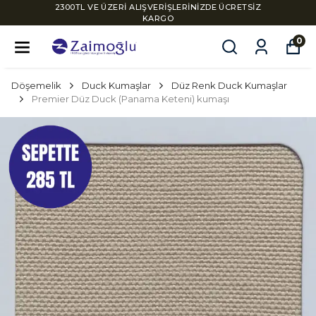
2300TL VE ÜZERİ ALIŞVERİŞLERİNİZDE ÜCRETSİZ
KARGO
0
Döşemelik
Duck Kumaşlar
Düz Renk Duck Kumaşlar
Premier Düz Duck (Panama Keteni) kumaşı