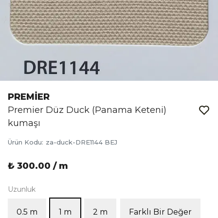
PREMİER
Premier Düz Duck (Panama Keteni)
kumaşı
Ürün Kodu
:
za-duck-DRE1144 BEJ
₺ 300.00 / m
Uzunluk
0.5 m
1 m
2 m
Farklı Bir Değer