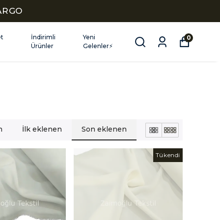
KARGO
et
İndirimli
Yeni
0
Ürünler
Gelenler⚡
n
İlk eklenen
Son eklenen
Tükendi