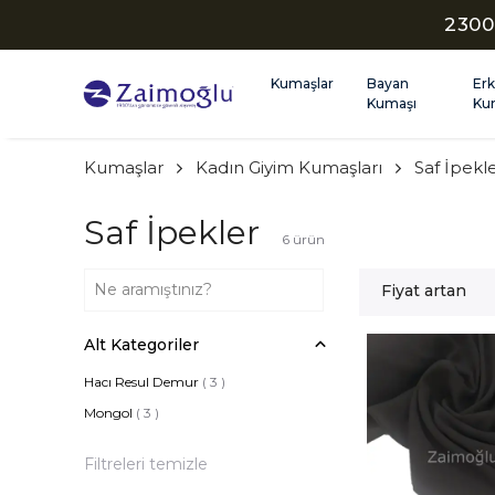
2300
Kumaşlar
Bayan
Er
Kumaşı
Ku
Kumaşlar
Kadın Giyim Kumaşları
Saf İpekl
Saf İpekler
6
ürün
Fiyat artan
Alt Kategoriler
Hacı Resul Demur
(
3
)
Mongol
(
3
)
Filtreleri temizle