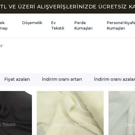
TL VE ÜZERİ ALIŞVERİŞLERİNİZDE ÜCRETSİZ 
kek
Döşemelik
Ev
Perde
Personel Kıyaf
maşı
Tekstili
Kumaşları
Kumaşları
er
Fiyat azalan
İndirim oranı artan
İndirim oranı azala