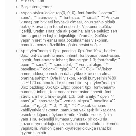
%100 Viskon
Polyester içermez.
<span style="color: rgb(0, 0, 0); font-family: " open=""
sans",="" sans-serif;="" font-size:="" small;"="">Viskon
kumaşının bitkisel kaynaklı olması, onun sahip olduğu
pek çok avantajın temel nedenidir. Viskonun selüloz
içeriği, üretim sırasında akışkan hal alır ve selüloz sert
forma girerken hiçbir değişikliğe uğramaz. Selüloz
yapının üretim esnasında bozulmaması viskonun,
pamukla benzer özellikler göstermesini sağlar.
<p style="margin: 0px; padding: 0px 0px 10px; border:
0px; font-variant-numeric: inherit; font-variant-east-asian:
inherit; font-stretch: inherit; line-height: 1.3; font-family: "
open="" sans",="" sans-serif;="" vertical-align:=""
baseline;="" color:="" rgb(0,="" 0,="" 0);"="">
Viskon
hammaddesi, pamuktan daha yüksek bir nem alma
oranına sahiptir. Öyle ki viskon, kendi bünyesinin %80
ila %120 oranına kadar su emebilir.
<p style="margin:
0px; padding: 0px 0px 10px; border: 0px; font-variant-
numeric: inherit; font-variant-east-asian: inherit; font-
stretch: inherit; line-height: 1.3; font-family: " open=""
sans",="" sans-serif;="" vertical-align:="" baseline;=""
color:="" rgb(0,="" 0,="" 0);"="">
Yüksek esneme
kabiliyetiyle viskonun, pamuktan yaklaşık iki kat daha
esnek olduğunu söylemek mümkündür. Esnekliğinin
yanı sıra, eklendiği kumaşa yumuşak bir doku da
kazandırıyor olduğundan, viskon için konforlu nitelemesi
yapılabilir. Viskon içeren kıyafetler oldukça rahat bir
giyime sahiptir.