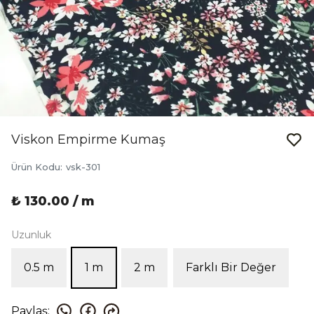
Viskon Empirme Kumaş
Ürün Kodu
:
vsk-301
₺ 130.00 / m
Uzunluk
0.5 m
1 m
2 m
Farklı Bir Değer
Paylaş
: