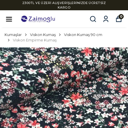
2300TL VE ÜZERİ ALIŞVERİŞLERİNİZDE ÜCRETSİZ
KARGO
0
Kumaşlar
Viskon Kumaş
Viskon Kumaş 90 cm
Viskon Empirme Kumaş