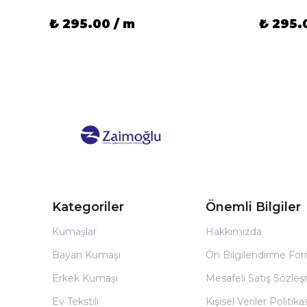
₺ 295.00 / m
₺ 295.
Kategoriler
Önemli Bilgiler
Kumaşlar
Hakkımızda
Bayan Kumaşı
Ön Bilgilendirme Fo
Erkek Kumaşı
Mesafeli Satış Sözles
Ev Tekstili
Kişisel Veriler Politikas