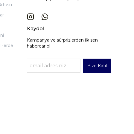
Örtüsü
ar
Kaydol
ni
Kampanya ve sürprizlerden ilk sen
 Perde
haberdar ol
Bize Katıl