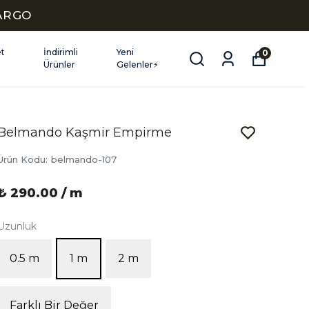
KARGO
et
İndirimli
Yeni
0
Ürünler
Gelenler⚡
Belmando Kaşmir Empirme
Ürün Kodu
:
belmando-107
₺ 290.00 / m
Uzunluk
0.5 m
1 m
2 m
Farklı Bir Değer