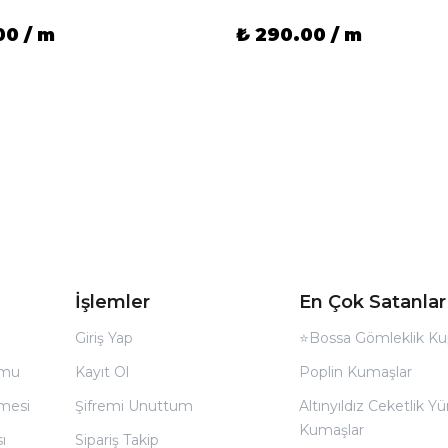
00 / m
₺ 290.00 / m
İşlemler
En Çok Satanlar
Giriş Yap
⭐Bossa Gömleklik Ku
rmu
Kayıt Ol
Poplin Kumaşlar
̧mesi
Şifremi Unuttum
Altınyıldız Ceketlik Yü
Kumaşlar
ı
Sipariş Takip