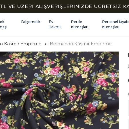
TL VE ÜZERİ ALIŞVERİŞLERİNİZDE ÜCRETSİZ 
kek
Döşemelik
Ev
Perde
Personel Kıyaf
maşı
Tekstili
Kumaşları
Kumaşları
o Kaşmir Empirme
Belmando Kaşmir Empirme