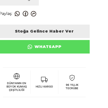
Paylaş
:
Stoğa Gelince Haber Ver
WHATSAPP
DÜNYANIN EN
96 YILLIK
BÜYÜK KUMAŞ
HIZLI KARGO
TECRÜBE
ÇEŞITLILIĞI