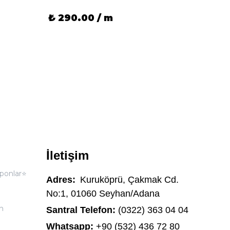
₺ 290.00 / m
₺ 29
İletişim
ponlar⭐
Adres:
Kuruköprü, Çakmak Cd.
No:1, 01060 Seyhan/Adana
n
Santral Telefon:
(0322) 363 04 04
Whatsapp:
+90 (532) 436 72 80