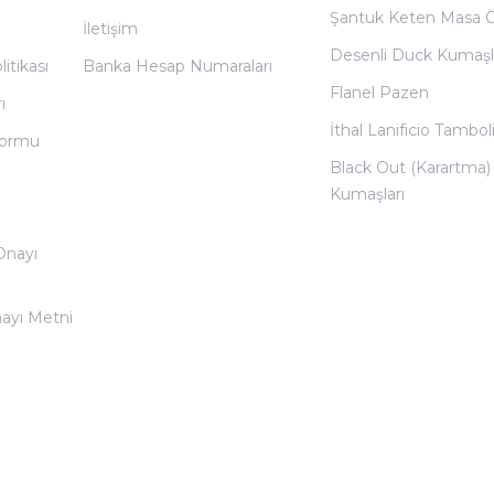
Şantuk Keten Masa 
İletişim
Desenli Duck Kumaşl
litikası
Banka Hesap Numaraları
Flanel Pazen
ı
İthal Lanificio Tamboli
 Formu
Black Out (Karartma)
Kumaşları
 Onayı
nayı Metni