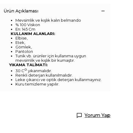
Ürün Açıklaması
Mevsimlik ve kışlık kalın belmando
% 100 Viskon
En: 145 Cm
KULLANIM ALANLARI:
Elbise,
Etek,
Gömlek,
Pantolon
Tunik vb. ürünler için kullanıma uygun
mevsimlik ve kışlık bir kumaştır.
YIKAMA TALİMATI:
o
30 C
yıkanmalıdır.
Renkli deterjan kullanılmalıdır.
Leke çıkarıcı ve optik deterjan kullanmayınız.
Kuru temizleme yapılır.
Yorum Yap