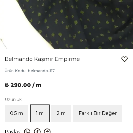
Belmando Kaşmir Empirme
Ürün Kodu
:
belmando-117
₺ 290.00 / m
Uzunluk
0.5 m
1 m
2 m
Farklı Bir Değer
Paylaş
: